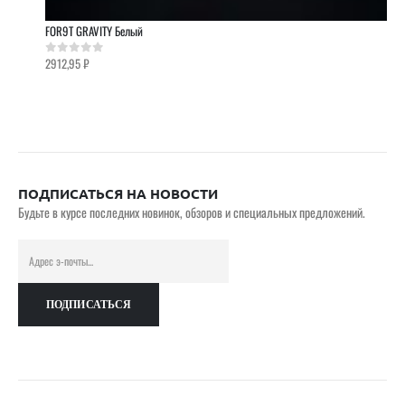
FOR9T GRAVITY Белый
2912,95
₽
0
out of 5
ПОДПИСАТЬСЯ НА НОВОСТИ
Будьте в курсе последних новинок, обзоров и специальных предложений.