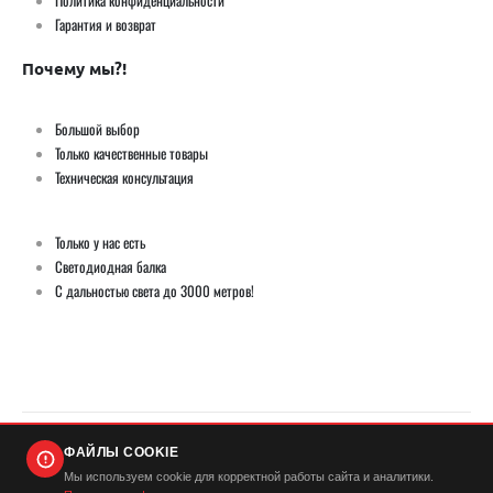
Политика конфиденциальности
Гарантия и возврат
Почему мы?!
Большой выбор
Только качественные товары
Техническая консультация
Только у нас есть
Светодиодная балка
С дальностью света до 3000 метров!
ФАЙЛЫ COOKIE
© Демич ИП (ИНН 501724446420) / Мистер Андерсон 2026. Все права защищены
Мы используем cookie для корректной работы сайта и аналитики.