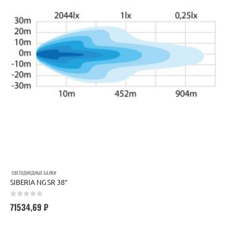
СВЕТОДИОДНЫЕ БАЛКИ
SIBERIA NG SR 38″
0
out of 5
71534,69
₽