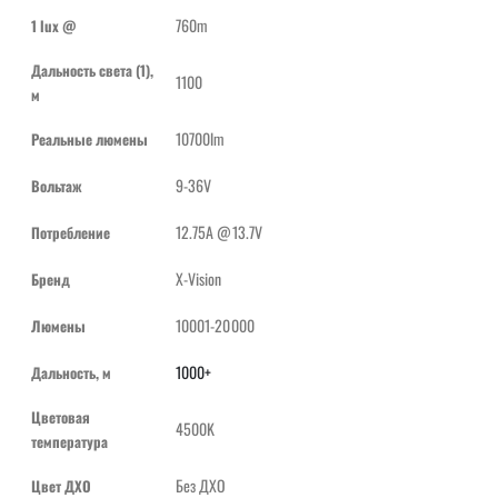
760m
1 lux @
Дальность света (1),
1100
м
10700lm
Реальные люмены
9-36V
Вольтаж
12.75A @13.7V
Потребление
X-Vision
Бренд
10001-20000
Люмены
1000+
Дальность, м
Цветовая
4500K
температура
Без ДХО
Цвет ДХО