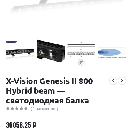
X-Vision Genesis II 800
Hybrid beam —
светодиодная балка
( Отзывов пока нет. )
0
out of 5
36058,25
₽