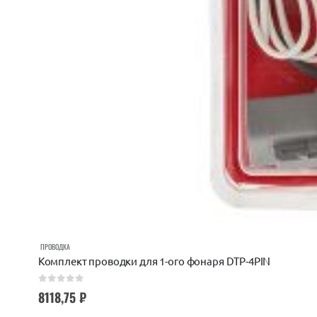
ПРОВОДКА
Комплект проводки для 1-ого фонаря DTP-4PIN
0
out of 5
8118,75
₽