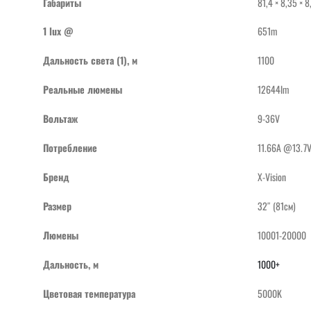
Габариты
81,4 × 8,35 × 8
1 lux @
651m
Дальность света (1), м
1100
Реальные люмены
12644lm
Вольтаж
9-36V
Потребление
11.66A @13.7
Бренд
X-Vision
Размер
32″ (81см)
Люмены
10001-20000
Дальность, м
1000+
Цветовая температура
5000K