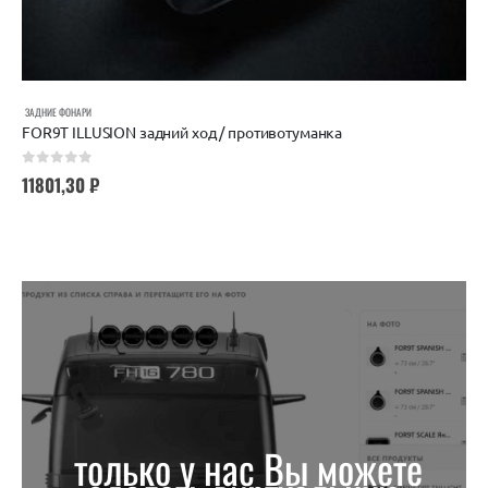
ЗАДНИЕ ФОНАРИ
FOR9T ILLUSION задний ход / противотуманка
0
out of 5
11801,30
₽
только у нас Вы можете