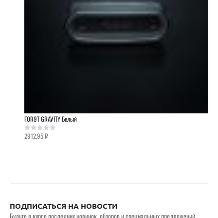
FOR9T GRAVITY Белый
2912,95
₽
0
out of 5
ПОДПИСАТЬСЯ НА НОВОСТИ
Будьте в курсе последних новинок, обзоров и специальных предложений.