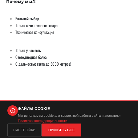
Почему мы?!
Большой выбор
Только качественные товары
Техническая консультация
Только у нас есть
Светодиодная балка
С дальностью света до 3000 метров!
ФАЙЛЫ COOKIE
© Демич ИП (ИНН 501724446420) / Мистер Андерсон 2026. Все права защищены
Мы используем cookie для корректной работы сайта и аналитики.
Политика конфиденциальности
.
...
НАСТРОЙКИ
ПРИНЯТЬ ВСЕ