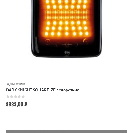
ЗАДНИЕ ФОНАРИ
DARK KNIGHT SQUARE IZE поворотник
0
out of 5
8833,00
₽