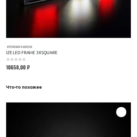
КРЕПЛЕНИЯ И МОНТАЖ
IZE LED FRAME 3XSQUARE
0
out of 5
10658,00
₽
Что-то похожее