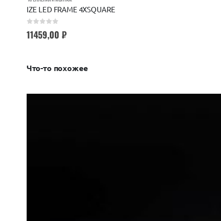
IZE LED FRAME 4XSQUARE
0
out of 5
11459,00
₽
Что-то похожее