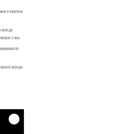
ьные и круглые
ы всегда
оворит о вас.
ицирован по
заката позади