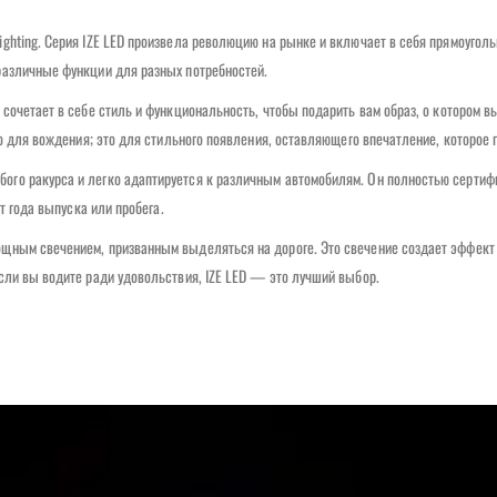
ghting. Серия IZE LED произвела революцию на рынке и включает в себя прямоугол
различные функции для разных потребностей.
сочетает в себе стиль и функциональность, чтобы подарить вам образ, о котором в
о для вождения; это для стильного появления, оставляющего впечатление, которое г
го ракурса и легко адаптируется к различным автомобилям. Он полностью сертиф
т года выпуска или пробега.
щным свечением, призванным выделяться на дороге. Это свечение создает эффект 
сли вы водите ради удовольствия, IZE LED — это лучший выбор.