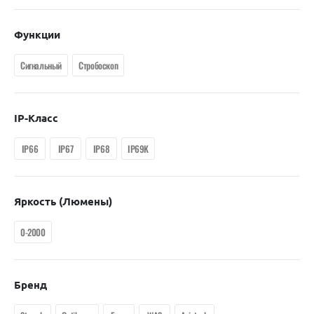
Функции
Сигнальный
Стробоскоп
IP-Класс
IP66
IP67
IP68
IP69K
Яркость (люмены)
0-2000
Бренд