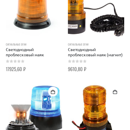
СИГНАЛЬНЫЕ ОГНИ
СИГНАЛЬНЫЕ ОГНИ
Светодиодный
Светодиодный
проблесковый маяк
проблесковый маяк (магнит)
0
out of 5
0
out of 5
17925,60
₽
9610,80
₽