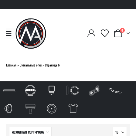
0
Главная
»
Сигнальные огни
»
Страница 6