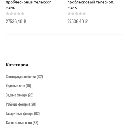
проблесковый телескоп.
проблесковый телескоп.
маяк
маяк
0
out of 5
0
out of 5
27536,40
₽
27536,40
₽
Категории
Светодиодные балки
(137)
Ходовые огни
(70)
Задние фонари
(28)
Рабочие фонари
(128)
Габаритные фонари
(82)
Сигнальные огни
(83)