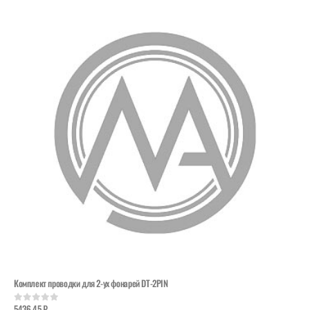
Комплект проводки для 2-ух фонарей DT-2PIN
5436,45
₽
0
out of 5