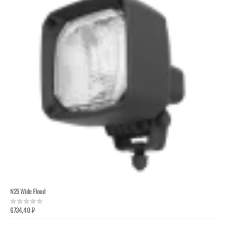
N25 Wide Flood
6734,40
₽
0
out of 5