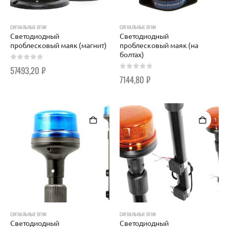
СИГНАЛЬНЫЕ ОГНИ
СИГНАЛЬНЫЕ ОГНИ
Светодиодный
Светодиодный
проблесковый маяк (магнит)
проблесковый маяк (на
болтах)
0
out of 5
57493,20
₽
0
out of 5
7144,80
₽
СИГНАЛЬНЫЕ ОГНИ
СИГНАЛЬНЫЕ ОГНИ
Светодиодный
Светодиодный