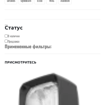
Strands
Optibeam
Ecco
WAS
Axixtech
Статус
Доступность
В наличии
Предзаказ
Примененные фильтры:
ПРИСМОТРИТЕСЬ