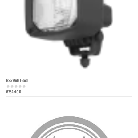
N25 Wide Flood
6734,40
₽
0
out of 5