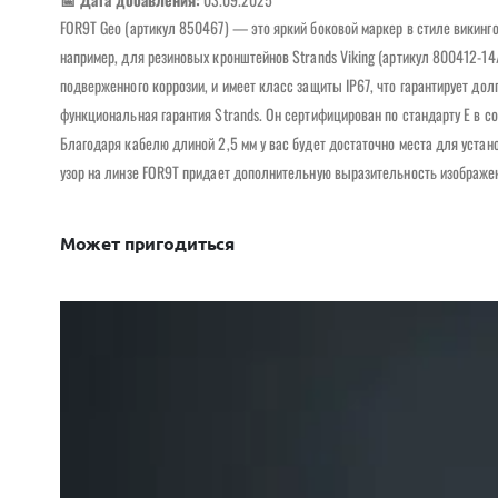
FOR9T Geo (артикул 850467) — это яркий боковой маркер в стиле викин
например, для резиновых кронштейнов Strands Viking (артикул 800412-14/
подверженного коррозии, и имеет класс защиты IP67, что гарантирует дол
функциональная гарантия Strands. Он сертифицирован по стандарту E в соо
Благодаря кабелю длиной 2,5 мм у вас будет достаточно места для уста
узор на линзе FOR9T придает дополнительную выразительность изображени
Может пригодиться