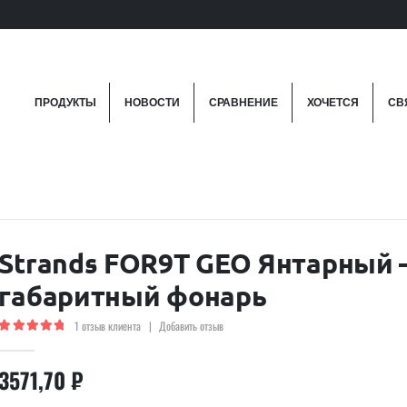
ПРОДУКТЫ
НОВОСТИ
СРАВНЕНИЕ
ХОЧЕТСЯ
СВ
Strands FOR9T GEO Янтарный
габаритный фонарь
1
отзыв клиента
|
Добавить отзыв
5.00
out of 5
3571,70
₽