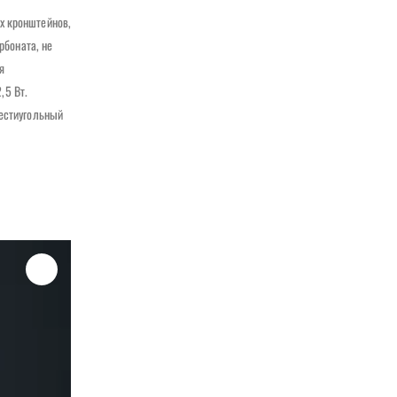
х кронштейнов,
рбоната, не
я
,5 Вт.
Шестиугольный