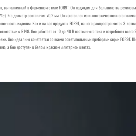
гов, выполненный в фирменном стиле FOR9T. Он подходит для большинства резиновы
19). Его диаметр составляет 70,2 мм. Он изготовлен из высококачественного полика
говечность изделия. Как и на все продукты FOR9T, на него распространяется 3-летня
тветствии с R148. Geo работает от 10 до 40 В постоянного тока и потребляет всего 2
новки. Geo идеально сочетается со всеми осветительными приборами серии FOR9T. 
ю, а Geo доступен в белом, красном и янтарном цветах.