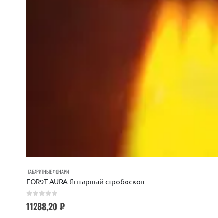
ГАБАРИТНЫЕ ФОНАРИ
FOR9T AURA Янтарный стробоскоп
0
out of 5
11288,20
₽