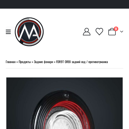
0
Главная
»
Продукты
»
Задние фонари
»
FOR9T ORBI задний ход / противотуманка