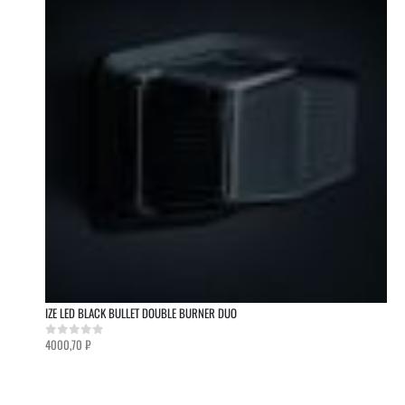
IZE LED BLACK BULLET DOUBLE BURNER DUO
4000,70
₽
0
out of 5