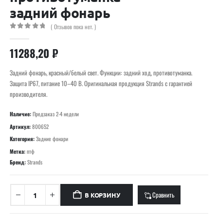
задний фонарь
( Отзывов пока нет. )
0
out of 5
11288,20
₽
Задний фонарь, красный/белый свет. Функции: задний ход, противотуманка.
Защита IP67, питание 10–40 В. Оригинальная продукция Strands с гарантией
производителя.
Наличие:
Предзаказ 2-4 недели
Артикул:
800652
Категория:
Задние фонари
Метка:
птф
Бренд:
Strands
Сравнить
В КОРЗИНУ