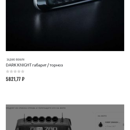
ЗАДНИЕ ФОНАРИ
DARK KNIGHT габарит / тормоз
0
out of 5
5821,77
₽