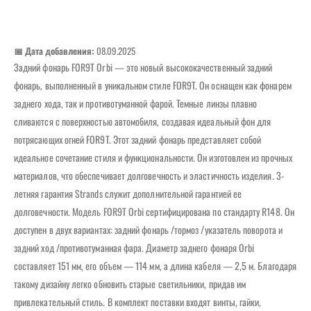
📅 Дата добавления:
08.09.2025
Задний фонарь FOR9T Orbi — это новый высококачественный задний
фонарь, выполненный в уникальном стиле FOR9T. Он оснащен как фонарем
заднего хода, так и противотуманной фарой. Темные линзы плавно
сливаются с поверхностью автомобиля, создавая идеальный фон для
потрясающих огней FOR9T. Этот задний фонарь представляет собой
идеальное сочетание стиля и функциональности. Он изготовлен из прочных
материалов, что обеспечивает долговечность и эластичность изделия. 3-
летняя гарантия Strands служит дополнительной гарантией ее
долговечности. Модель FOR9T Orbi сертифицирована по стандарту R148. Он
доступен в двух вариантах: задний фонарь /тормоз /указатель поворота и
задний ход /противотуманная фара. Диаметр заднего фонаря Orbi
составляет 151 мм, его объем — 114 мм, а длина кабеля — 2,5 м. Благодаря
такому дизайну легко обновить старые светильники, придав им
привлекательный стиль. В комплект поставки входят винты, гайки,