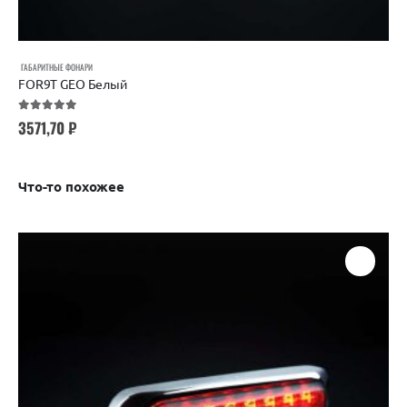
ГАБАРИТНЫЕ ФОНАРИ
FOR9T GEO Белый
5.00
out of 5
3571,70
₽
Что-то похожее