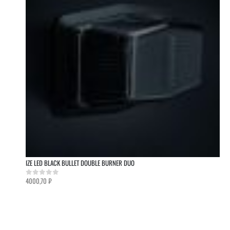
IZE LED BLACK BULLET DOUBLE BURNER DUO
4000,70
₽
0
out of 5