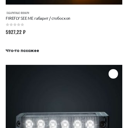
ГАБАРИТНЫЕ ФОНАРИ
FIREFLY SEE ME габарит / стобоскоп
0
out of 5
5927,22
₽
Что-то похожее