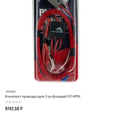
ПРОВОДКА
Комплект проводки для 2-ух фонарей DT-4PIN
0
out of 5
9742,50
₽