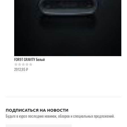
FOR9T GRAVITY Белый
2912,95
₽
0
out of 5
ПОДПИСАТЬСЯ НА НОВОСТИ
Будьте в курсе последних новинок, обзоров и специальных предложений.