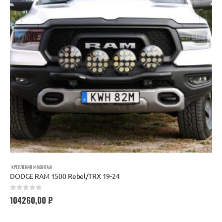
КРЕПЛЕНИЯ И МОНТАЖ
DODGE RAM 1500 Rebel/TRX 19-24
0
out of 5
104260,00
₽