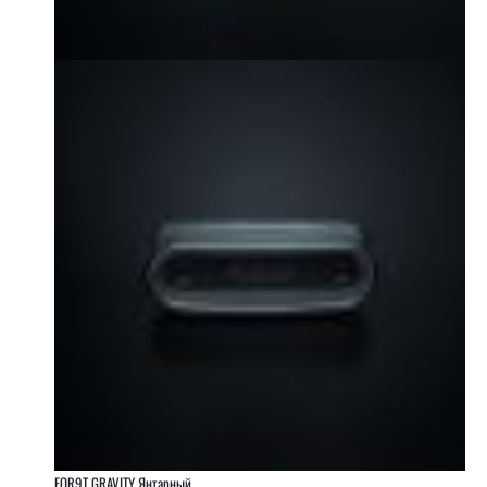
FOR9T GRAVITY Янтарный