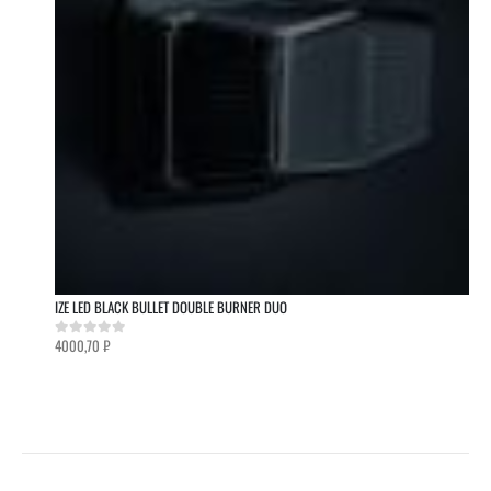
IZE LED BLACK BULLET DOUBLE BURNER DUO
4000,70
₽
0
out of 5