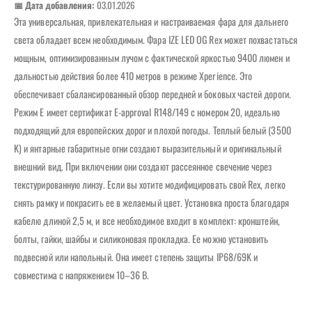
📅 Дата добавления:
03.01.2026
Эта универсальная, привлекательная и настраиваемая фара для дальнего
света обладает всем необходимым. Фара IZE LED OG Rex может похвастаться
мощным, оптимизированным лучом с фактической яркостью 9400 люмен и
дальностью действия более 410 метров в режиме Xperience. Это
обеспечивает сбалансированный обзор передней и боковых частей дороги.
Режим E имеет сертификат E-approval R148/149 с номером 20, идеально
подходящий для европейских дорог и плохой погоды. Теплый белый (3500
K) и янтарные габаритные огни создают выразительный и оригинальный
внешний вид. При включении они создают рассеянное свечение через
текстурированную линзу. Если вы хотите модифицировать свой Rex, легко
снять рамку и покрасить ее в желаемый цвет. Установка проста благодаря
кабелю длиной 2,5 м, и все необходимое входит в комплект: кронштейн,
болты, гайки, шайбы и силиконовая прокладка. Ее можно установить
подвесной или напольный. Она имеет степень защиты IP68/69K и
совместима с напряжением 10–36 В.