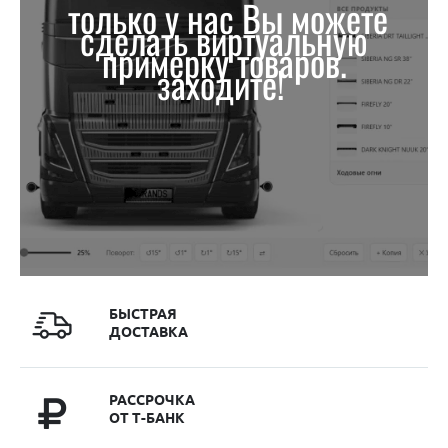
только у нас Вы можете
сделать виртуальную
примерку товаров.
заходите!
БЫСТРАЯ
ДОСТАВКА
РАССРОЧКА
ОТ Т-БАНК