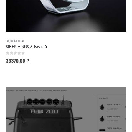
ХОДОВЫЕ ОГНИ
SIBERIA NRS 9″ Белый
0
out of 5
33370,00
₽