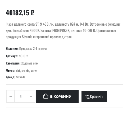
0
out of 5
40182,15
₽
Фара дальнего света 9″. 9 400 лм, дальность 824 м, 141 Вт. Встроенные функции:
дхо. Тёплый свет 4500K. Защита IP68/IP6K9K, питание 10–36 В. Оригинальная
продукция Strands с гарантией производителя.
Наличие:
Предзаказ 2-4 недели
Артикул:
901012
Категория:
Ходовые огни
Метки:
daf
,
scania
,
volvo
Бренд:
Strands
Сравнить
В КОРЗИНУ