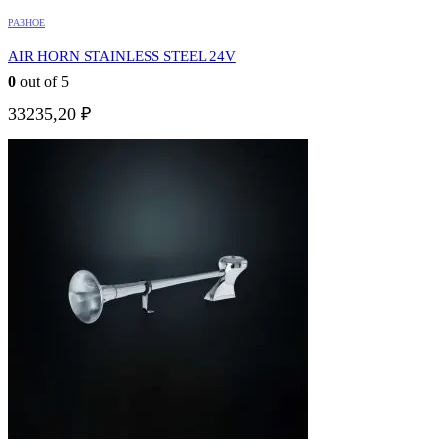
РАЗНОЕ
AIR HORN STAINLESS STEEL 24V
0
out of 5
33235,20
₽