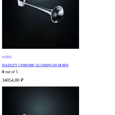
РАЗНОЕ
HADLEY CHROME ALUMINUM HORN
0
out of 5
34054,80
₽