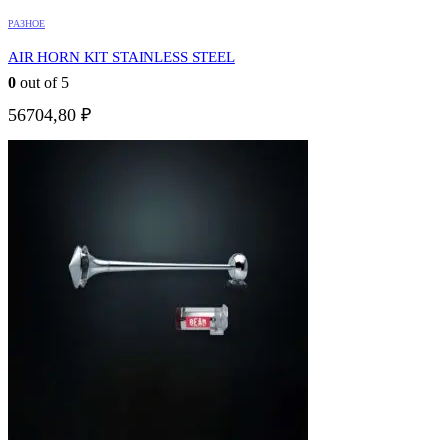
РАЗНОЕ
AIR HORN KIT STAINLESS STEEL
0
out of 5
56704,80
₽