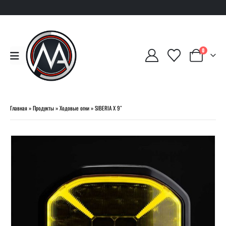
0
Главная
»
Продукты
»
Ходовые огни
»
SIBERIA X 9″