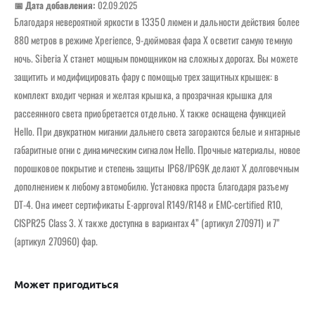
📅 Дата добавления:
02.09.2025
Благодаря невероятной яркости в 13350 люмен и дальности действия более
880 метров в режиме Xperience, 9-дюймовая фара X осветит самую темную
ночь. Siberia X станет мощным помощником на сложных дорогах. Вы можете
защитить и модифицировать фару с помощью трех защитных крышек: в
комплект входит черная и желтая крышка, а прозрачная крышка для
рассеянного света приобретается отдельно. X также оснащена функцией
Hello. При двукратном мигании дальнего света загораются белые и янтарные
габаритные огни с динамическим сигналом Hello. Прочные материалы, новое
порошковое покрытие и степень защиты IP68/IP69K делают X долговечным
дополнением к любому автомобилю. Установка проста благодаря разъему
DT-4. Она имеет сертификаты E-approval R149/R148 и EMC-certified R10,
CISPR25 Class 3. X также доступна в вариантах 4” (артикул 270971) и 7”
(артикул 270960) фар.
Может пригодиться