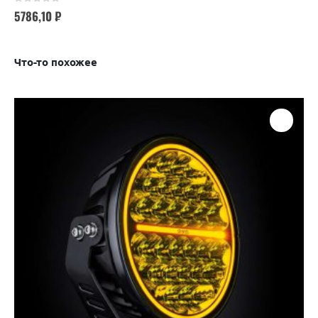
0
out of 5
5786,10
₽
Что-то похожее