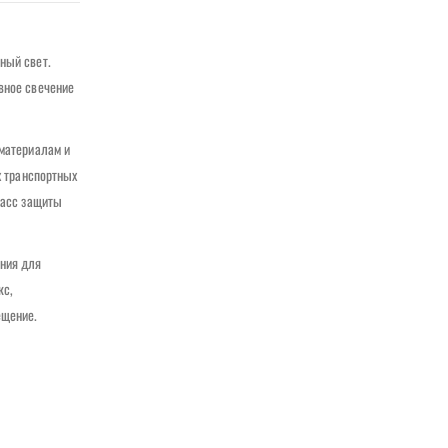
ный свет.
вное свечение
 материалам и
х транспортных
ласс защиты
ения для
кс,
ещение.