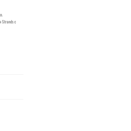
о.
 Strands с