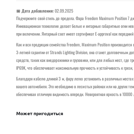
📅 Дата добавления:
02.09.2025
Подчеркните свой стиль до предела. Фара Freedom Maximum Position 7 д
Инновационная технология делает белые и янтарные габаритные огни нев
при включении. Янтарный свет имеет сертификат E-approval как передний г
Как и вся продукция семейства Freedom, Maximum Position производится 
3-летней гарантии от Strands Lighting Division, она станет долговечны
средств, таких как внедорожники и грузовики, или для любых мест, где 
IP69K, что обеспечивает максимальную прочность и устойчивость к гряз
Благодаря кабелю длиной 3 м, фару легко установить в различных места
вашего автомобиля. Это необходимо в лесистых районах или на других тем
обеспечивая отличную видимость впереди. Невероятная яркость в 10000 
Может пригодиться