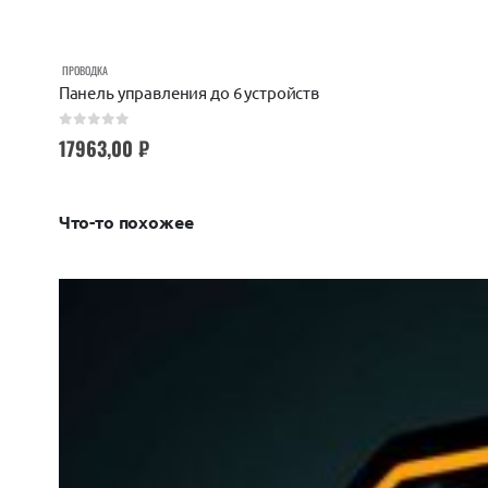
ПРОВОДКА
Панель управления до 6 устройств
0
out of 5
17963,00
₽
Что-то похожее