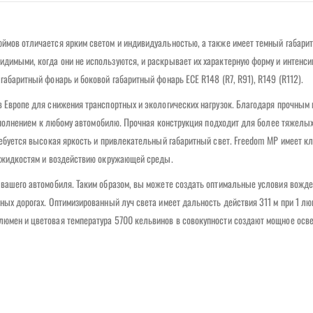
юймов отличается ярким светом и индивидуальностью, а также имеет темный габарит
идимыми, когда они не используются, и раскрывает их характерную форму и интенси
абаритный фонарь и боковой габаритный фонарь ECE ​​R148 (R7, R91), R149 (R112).
в Европе для снижения транспортных и экологических нагрузок. Благодаря прочным
м дополнением к любому автомобилю. Прочная конструкция подходит для более тяжелы
требуется высокая яркость и привлекательный габаритный свет. Freedom MP имеет к
и, жидкостям и воздействию окружающей среды.
х вашего автомобиля. Таким образом, вы можете создать оптимальные условия вожд
ных дорогах. Оптимизированный луч света имеет дальность действия 311 м при 1 лю
люмен и цветовая температура 5700 кельвинов в совокупности создают мощное осв