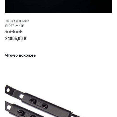
СВЕТОДИОДНЫЕ БАЛКИ
FIREFLY 10″
5.00
out of 5
24805,00
₽
Что-то похожее