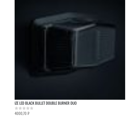
IZE LED BLACK BULLET DOUBLE BURNER DUO
4000,70
₽
0
out of 5