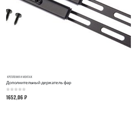
КРЕПЛЕНИЯ И МОНТАЖ
Дополнительный держатель фар
0
out of 5
1652,06
₽