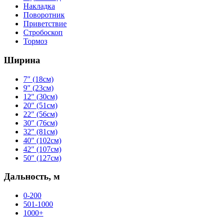
Накладка
Поворотник
Приветствие
Стробоскоп
Тормоз
Ширина
7″ (18см)
9″ (23см)
12″ (30см)
20″ (51см)
22″ (56см)
30″ (76см)
32″ (81см)
40″ (102см)
42″ (107см)
50″ (127см)
Дальность, м
0-200
501-1000
1000+