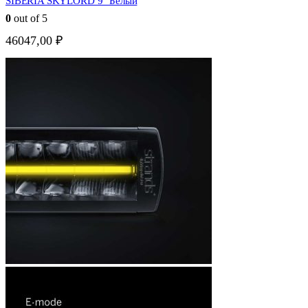
SIBERIA SKYLORD 9″ Белый
0
out of 5
46047,00
₽