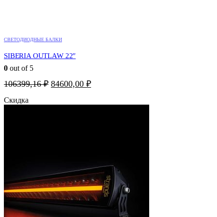
СВЕТОДИОДНЫЕ БАЛКИ
SIBERIA OUTLAW 22″
0
out of 5
Первоначальная
Текущая
106399,16
₽
84600,00
₽
цена
цена:
Скидка
составляла
84600,00 ₽.
106399,16 ₽.