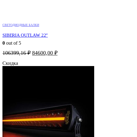
СВЕТОДИОДНЫЕ БАЛКИ
SIBERIA OUTLAW 22″
0
out of 5
Первоначальная
Текущая
106399,16
₽
84600,00
₽
цена
цена:
Скидка
составляла
84600,00 ₽.
106399,16 ₽.