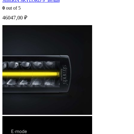
SIBERIA SKYLORD 9″ Белый
0
out of 5
46047,00
₽