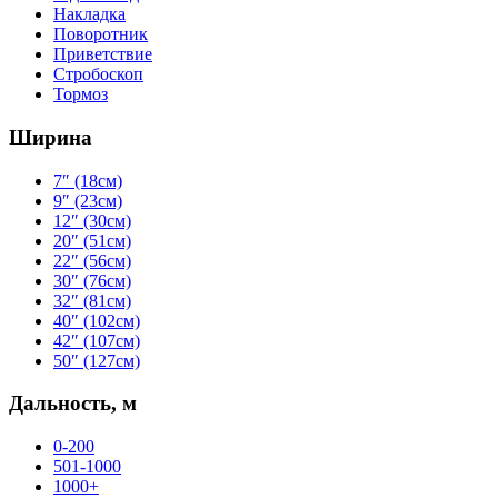
Накладка
Поворотник
Приветствие
Стробоскоп
Тормоз
Ширина
7″ (18см)
9″ (23см)
12″ (30см)
20″ (51см)
22″ (56см)
30″ (76см)
32″ (81см)
40″ (102см)
42″ (107см)
50″ (127см)
Дальность, м
0-200
501-1000
1000+