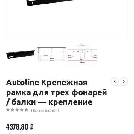
Autoline Крепежная
рамка для трех фонарей
/ балки — крепление
( Отзывов пока нет. )
0
out of 5
4378,80
₽