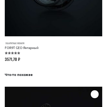
ГАБАРИТНЫЕ ФОНАРИ
FOR9T GEO Янтарный
5.00
out of 5
3571,70
₽
Что-то похожее