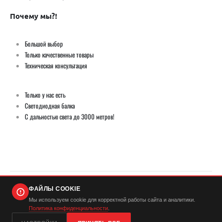
Почему мы?!
Большой выбор
Только качественные товары
Техническая консультация
Только у нас есть
Светодиодная балка
С дальностью света до 3000 метров!
ФАЙЛЫ COOKIE
© Демич ИП (ИНН 501724446420) / Мистер Андерсон 2026. Все права защищены
Мы используем cookie для корректной работы сайта и аналитики.
Политика конфиденциальности
.
...