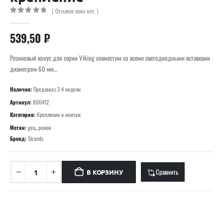
( Отзывов пока нет. )
0
out of 5
539,50
₽
Резиновый конус для серии Viking совместим со всеми светодиодными вставками
диаметром 60 мм…
Наличие:
Предзаказ 2-4 недели
Артикул:
800412
Категория:
Крепления и монтаж
Метки:
geo
,
рожок
Бренд:
Strands
Сравнить
В КОРЗИНУ