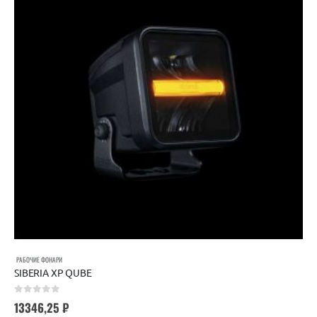
РАБОЧИЕ ФОНАРИ
SIBERIA XP QUBE
0
out of 5
13346,25
₽