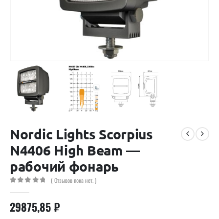
Nordic Lights Scorpius
N4406 High Beam —
рабочий фонарь
( Отзывов пока нет. )
0
out of 5
29875,85
₽