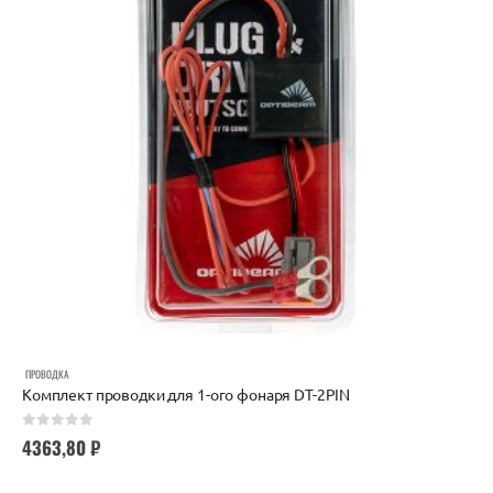
ПРОВОДКА
Комплект проводки для 1-ого фонаря DT-2PIN
0
out of 5
4363,80
₽