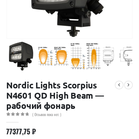
Nordic Lights Scorpius
N4601 QD High Beam —
рабочий фонарь
( Отзывов пока нет. )
0
out of 5
77377,75
₽