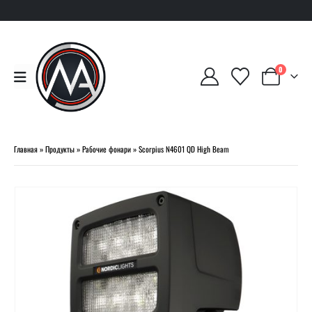
0
Главная
»
Продукты
»
Рабочие фонари
»
Scorpius N4601 QD High Beam