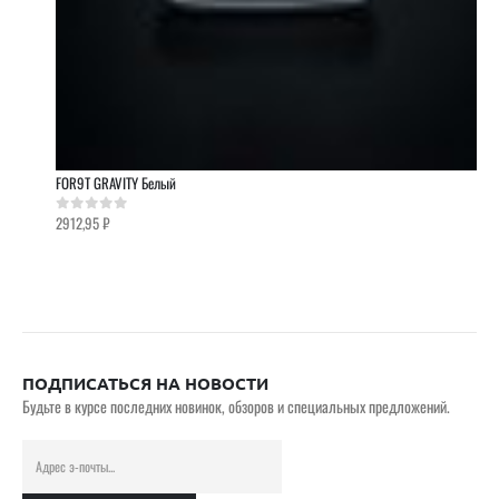
FOR9T GRAVITY Белый
2912,95
₽
0
out of 5
ПОДПИСАТЬСЯ НА НОВОСТИ
Будьте в курсе последних новинок, обзоров и специальных предложений.