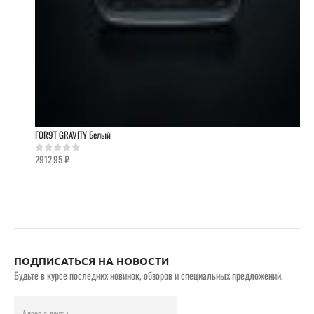
FOR9T GRAVITY Белый
2912,95
₽
0
out of 5
ПОДПИСАТЬСЯ НА НОВОСТИ
Будьте в курсе последних новинок, обзоров и специальных предложений.