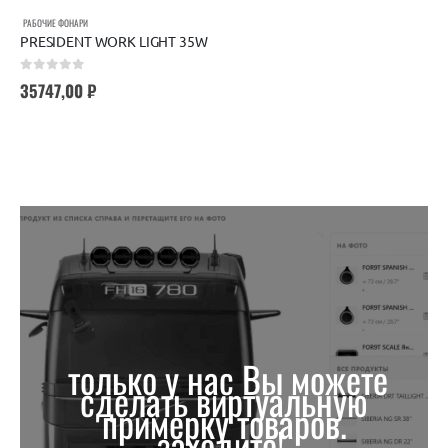
РАБОЧИЕ ФОНАРИ
PRESIDENT WORK LIGHT 35W
0
out of 5
35747,00
₽
только у нас Вы можете
сделать виртуальную
примерку товаров.
заходите!