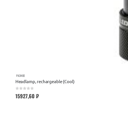
РАЗНОЕ
Headlamp, rechargeable (Cool)
0
out of 5
15927,60
₽