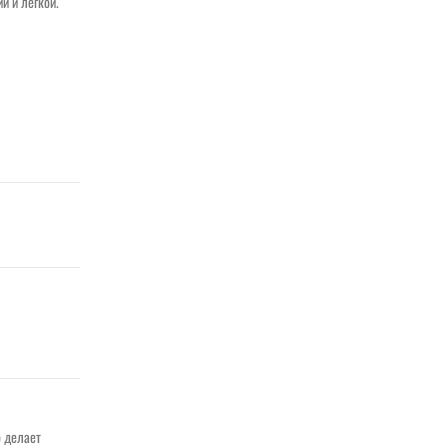
й и легкой.
о делает