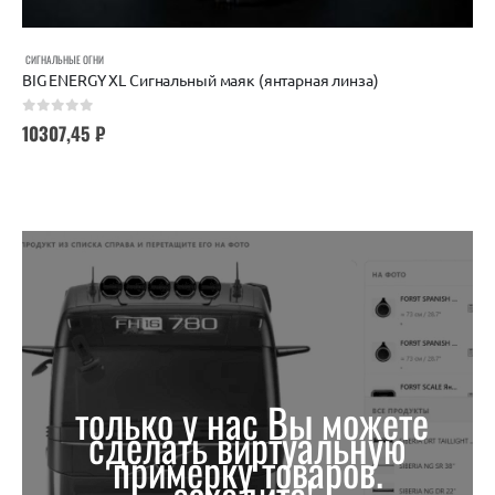
СИГНАЛЬНЫЕ ОГНИ
BIG ENERGY XL Сигнальный маяк (янтарная линза)
0
out of 5
10307,45
₽
только у нас Вы можете
сделать виртуальную
примерку товаров.
заходите!