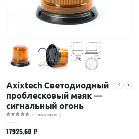
Axixtech Светодиодный
проблесковый маяк —
сигнальный огонь
( Отзывов пока нет. )
0
out of 5
17925,60
₽