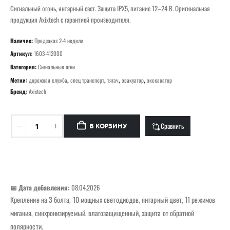
Сигнальный огонь, янтарный свет. Защита IPX5, питание 12–24 В. Оригинальная
продукция Axixtech с гарантией производителя.
Наличие:
Предзаказ 2-4 недели
Артикул:
1603-412000
Категория:
Сигнальные огни
Метки:
дорожная служба
,
спец транспорт
,
тягач
,
эвакуатор
,
экскаватор
Бренд:
Axixtech
Сравнить
В КОРЗИНУ
📅 Дата добавления:
08.04.2026
Крепление на 3 болта, 10 мощных светодиодов, янтарный цвет, 11 режимов
мигания, синхронизируемый, влагозащищенный, защита от обратной
полярности.