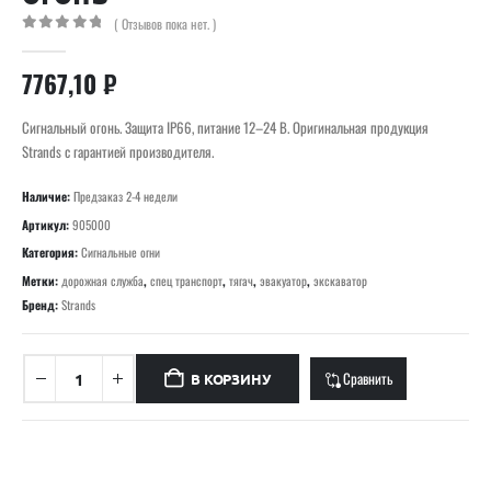
( Отзывов пока нет. )
0
out of 5
7767,10
₽
Сигнальный огонь. Защита IP66, питание 12–24 В. Оригинальная продукция
Strands с гарантией производителя.
Наличие:
Предзаказ 2-4 недели
Артикул:
905000
Категория:
Сигнальные огни
Метки:
дорожная служба
,
спец транспорт
,
тягач
,
эвакуатор
,
экскаватор
Бренд:
Strands
Сравнить
В КОРЗИНУ