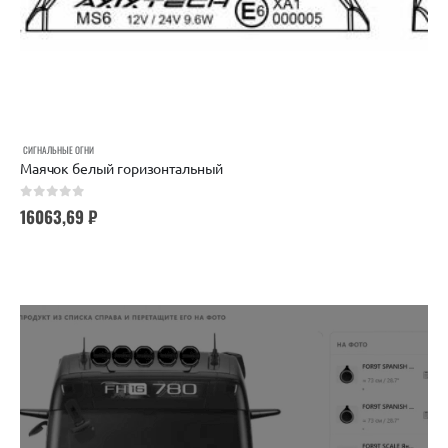
СИГНАЛЬНЫЕ ОГНИ
Маячок белый горизонтальный
0
out of 5
16063,69
₽