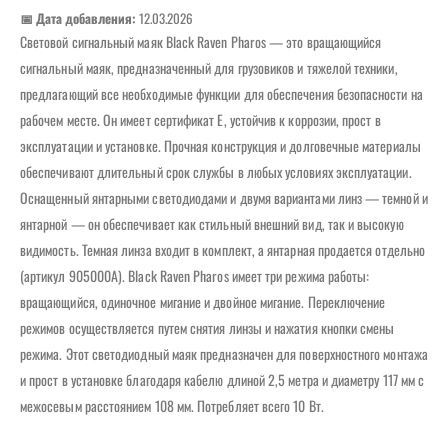
📅 Дата добавления:
12.03.2026
Световой сигнальный маяк Black Raven Pharos — это вращающийся
сигнальный маяк, предназначенный для грузовиков и тяжелой техники,
предлагающий все необходимые функции для обеспечения безопасности на
рабочем месте. Он имеет сертификат E, устойчив к коррозии, прост в
эксплуатации и установке. Прочная конструкция и долговечные материалы
обеспечивают длительный срок службы в любых условиях эксплуатации.
Оснащенный янтарными светодиодами и двумя вариантами линз — темной и
янтарной — он обеспечивает как стильный внешний вид, так и высокую
видимость. Темная линза входит в комплект, а янтарная продается отдельно
(артикул 905000A). Black Raven Pharos имеет три режима работы:
вращающийся, одиночное мигание и двойное мигание. Переключение
режимов осуществляется путем снятия линзы и нажатия кнопки смены
режима. Этот светодиодный маяк предназначен для поверхностного монтажа
и прост в установке благодаря кабелю длиной 2,5 метра и диаметру 117 мм с
межосевым расстоянием 108 мм. Потребляет всего 10 Вт.