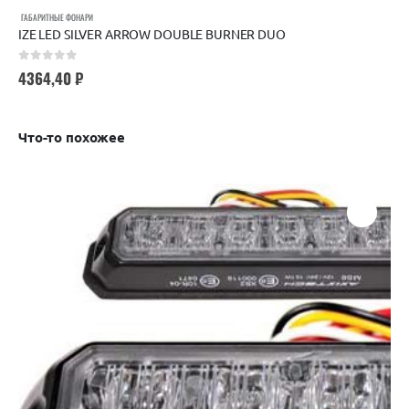
ГАБАРИТНЫЕ ФОНАРИ
IZE LED SILVER ARROW DOUBLE BURNER DUO
0
out of 5
4364,40
₽
Что-то похожее