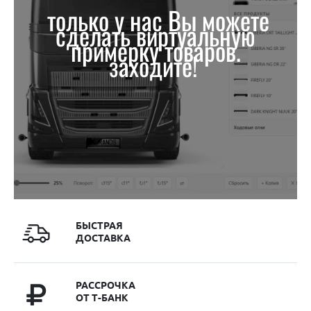
только у нас Вы можете
сделать виртуальную
примерку товаров.
заходите!
БЫСТРАЯ
ДОСТАВКА
РАССРОЧКА
ОТ Т-БАНК