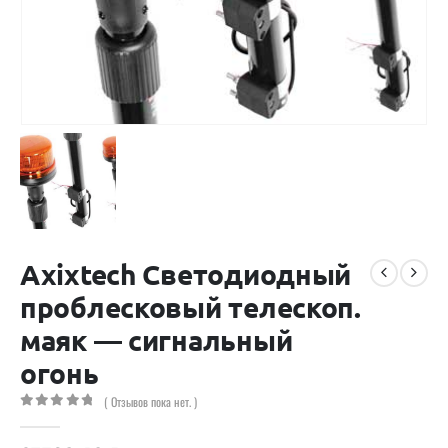
Axixtech Светодиодный
проблесковый телескоп.
маяк — сигнальный
огонь
( Отзывов пока нет. )
0
out of 5