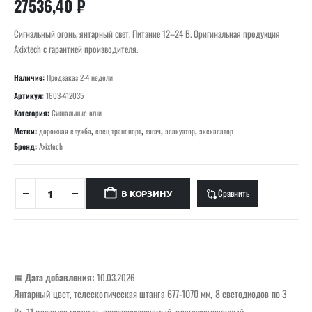
27536,40
₽
Сигнальный огонь, янтарный свет. Питание 12–24 В. Оригинальная продукция
Axixtech с гарантией производителя.
Наличие:
Предзаказ 2-4 недели
Артикул:
1603-412035
Категория:
Сигнальные огни
Метки:
дорожная служба
,
спец транспорт
,
тягач
,
эвакуатор
,
экскаватор
Бренд:
Axixtech
Сравнить
В КОРЗИНУ
📅 Дата добавления:
10.03.2026
Янтарный цвет, телескопическая штанга 677-1070 мм, 8 светодиодов по 3
Вт, 11 режимов мигания, синхронизируемый, влагозащищенный.