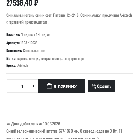
27536,40
₽
Сигнальный огонь, синий свет. Питание 12–24 В. Оригинальная продукция Axixtech
с гарантией производителя.
Наличие:
Предзаказ 2-4 недели
Артикул:
1603-412033
Категория:
Сигнальные огни
Метки:
картеж
,
полиция
,
скорая помощь
,
спец транспорт
Бренд:
Axixtech
Сравнить
В КОРЗИНУ
📅 Дата добавления:
10.03.2026
Синий телескопический штатив 677-1070 мм, 8 светодиодов по 3 Вт, 11
режимов мигания, синхронизируемый, влагозащищенный.