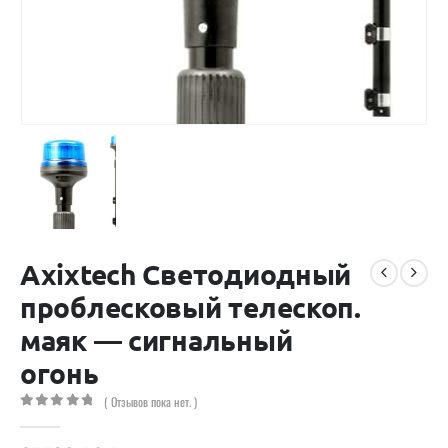
Axixtech Светодиодный
проблесковый телескоп.
маяк — сигнальный
огонь
( Отзывов пока нет. )
0
out of 5