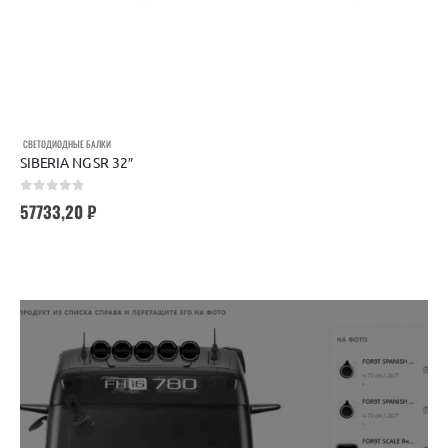
СВЕТОДИОДНЫЕ БАЛКИ
SIBERIA NG SR 32″
0
out of 5
57733,20
₽