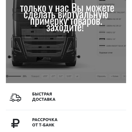
только у нас Вы можете
сделать виртуальную
примерку товаров.
заходите!
БЫСТРАЯ
ДОСТАВКА
РАССРОЧКА
ОТ Т-БАНК