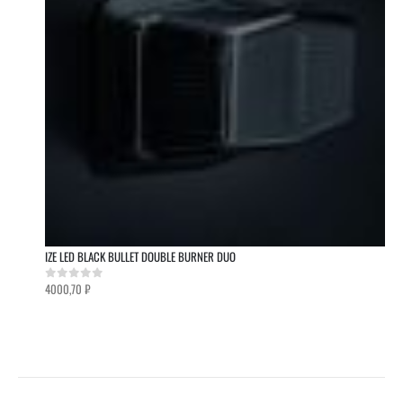
IZE LED BLACK BULLET DOUBLE BURNER DUO
4000,70
₽
0
out of 5