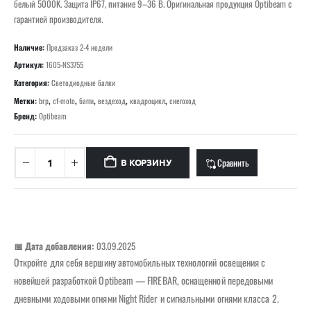
белый 5000K. Защита IP67, питание 9–36 В. Оригинальная продукция Optibeam с
гарантией производителя.
Наличие:
Предзаказ 2-4 недели
Артикул:
1605-NS3755
Категория:
Светодиодные балки
Метки:
brp
,
cf-moto
,
багги
,
вездеход
,
квадроцикл
,
снегоход
Бренд:
Optibeam
Сравнить
В КОРЗИНУ
📅 Дата добавления:
03.09.2025
Откройте для себя вершину автомобильных технологий освещения с
новейшей разработкой Optibeam — FIREBAR, оснащенной передовыми
дневными ходовыми огнями Night Rider и сигнальными огнями класса 2.