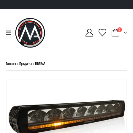
0
Главная
»
Продукты
»
FIREBAR