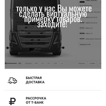
только у нас Вы можете
сделать виртуальную
примерку товаров.
заходите!
БЫСТРАЯ
ДОСТАВКА
РАССРОЧКА
ОТ Т-БАНК