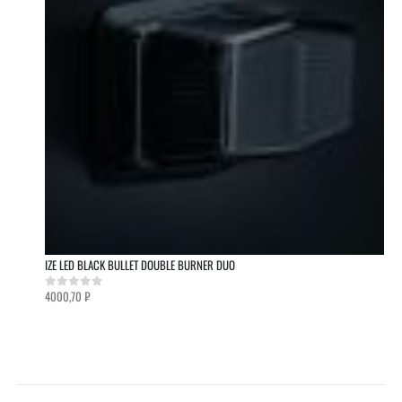
IZE LED BLACK BULLET DOUBLE BURNER DUO
4000,70
₽
0
out of 5