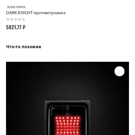
ЗАДНИЕ ФОНАРИ
DARK KNIGHT противотуманка
0
out of 5
5821,77
₽
Что-то похожее