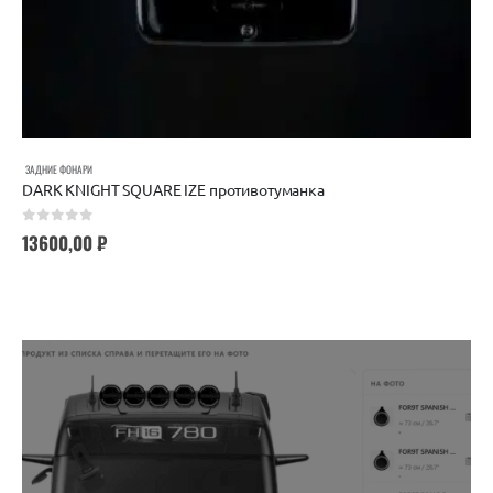
ЗАДНИЕ ФОНАРИ
DARK KNIGHT SQUARE IZE противотуманка
0
out of 5
13600,00
₽