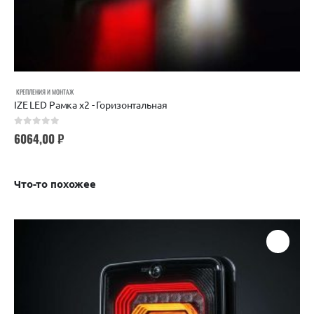
КРЕПЛЕНИЯ И МОНТАЖ
IZE LED Рамка х2 - Горизонтальная
0
out of 5
6064,00
₽
Что-то похожее