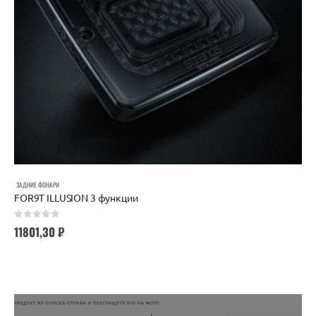
ЗАДНИЕ ФОНАРИ
FOR9T ILLUSION 3 функции
0
out of 5
11801,30
₽