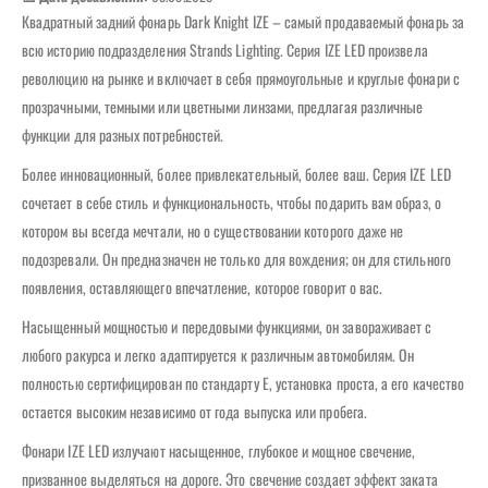
Квадратный задний фонарь Dark Knight IZE – самый продаваемый фонарь за
всю историю подразделения Strands Lighting. Серия IZE LED произвела
революцию на рынке и включает в себя прямоугольные и круглые фонари с
прозрачными, темными или цветными линзами, предлагая различные
функции для разных потребностей.
Более инновационный, более привлекательный, более ваш. Серия IZE LED
сочетает в себе стиль и функциональность, чтобы подарить вам образ, о
котором вы всегда мечтали, но о существовании которого даже не
подозревали. Он предназначен не только для вождения; он для стильного
появления, оставляющего впечатление, которое говорит о вас.
Насыщенный мощностью и передовыми функциями, он завораживает с
любого ракурса и легко адаптируется к различным автомобилям. Он
полностью сертифицирован по стандарту E, установка проста, а его качество
остается высоким независимо от года выпуска или пробега.
Фонари IZE LED излучают насыщенное, глубокое и мощное свечение,
призванное выделяться на дороге. Это свечение создает эффект заката