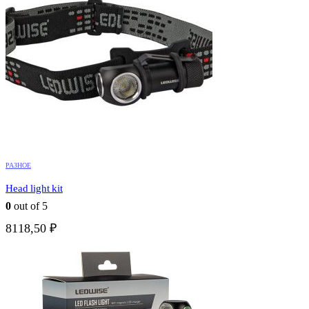
РАЗНОЕ
Head light kit
0
out of 5
8118,50
₽