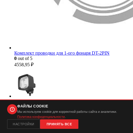
Комплект проводки для 1-ого фонаря DT-2PIN
0
out of 5
4558,95
₽
N25 Wide Flood
0
out of 5
ФАЙЛЫ COOKIE
Мы используем cookie для корректной работы сайта и аналитики.
6734,40
₽
Политика конфиденциальности
.
НАСТРОЙКИ
ПРИНЯТЬ ВСЕ