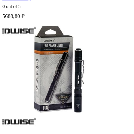
0
out of 5
5688,80
₽