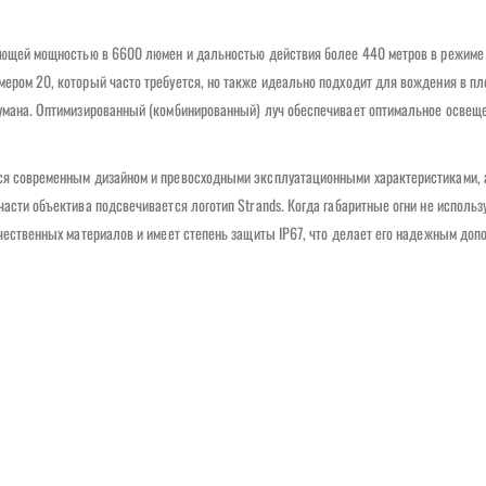
ляющей мощностью в 6600 люмен и дальностью действия более 440 метров в режиме 
мером 20, который часто требуется, но также идеально подходит для вождения в пл
тумана. Оптимизированный (комбинированный) луч обеспечивает оптимальное освещ
тся современным дизайном и превосходными эксплуатационными характеристиками,
асти объектива подсвечивается логотип Strands. Когда габаритные огни не использ
ачественных материалов и имеет степень защиты IP67, что делает его надежным доп