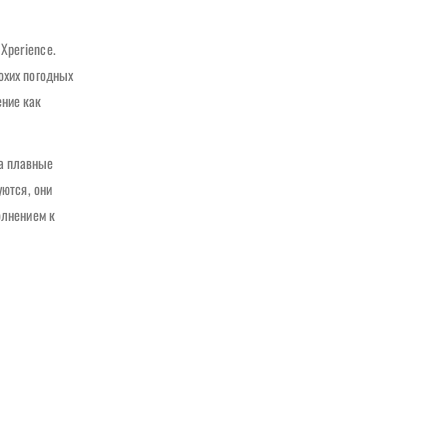
Xperience.
охих погодных
ение как
 а плавные
уются, они
олнением к