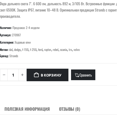
Фара дальнего света 7″. 6 600 лм, дальность 892 м, 3/105 Вт. Встроенные функции:
свет 6500K. Защита IP67, питание 10–48 В. Оригинальная продукция Strands с гаран
производителя.
Наличие:
Предзаказ 2-4 недели
Артикул:
270967
Категория:
Ходовые огни
Метки:
daf
,
dodge
,
f-150
,
f-250
,
ford
,
raptor
,
rebel
,
scania
,
trx
,
volvo
Бренд:
Strands
Сравнить
В КОРЗИНУ
ПОЛЕЗНАЯ ИНФОРМАЦИЯ
ОТЗЫВЫ (0)