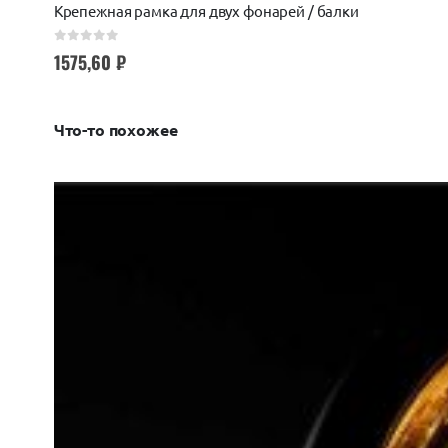
Крепежная рамка для двух фонарей / балки
0
out of 5
1575,60
₽
Что-то похожее