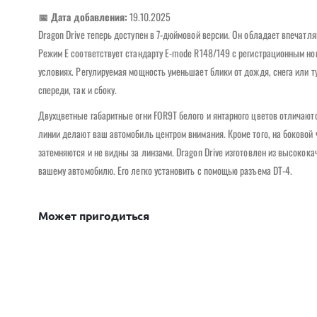
📅 Дата добавления:
19.10.2025
Dragon Drive теперь доступен в 7-дюймовой версии. Он обладает впечат
Режим E соответствует стандарту E-mode R148/149 с регистрационным но
условиях. Регулируемая мощность уменьшает блики от дождя, снега или 
спереди, так и сбоку.
Двухцветные габаритные огни FOR9T белого и янтарного цветов отличаю
линии делают ваш автомобиль центром внимания. Кроме того, на боковой ч
затемняются и не видны за линзами. Dragon Drive изготовлен из высокок
вашему автомобилю. Его легко установить с помощью разъема DT-4.
Может пригодиться