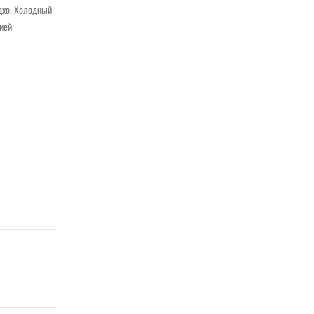
 дхо. Холодный
тией