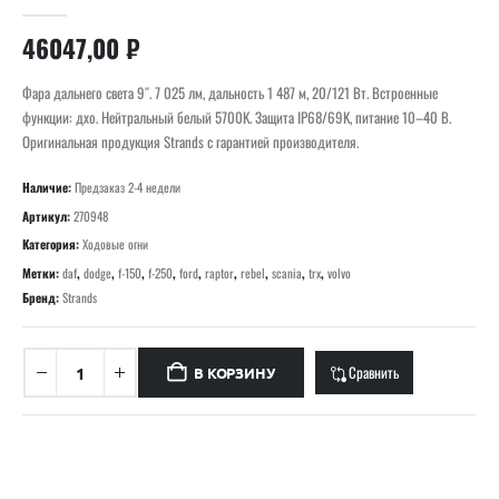
0
out of 5
46047,00
₽
Фара дальнего света 9″. 7 025 лм, дальность 1 487 м, 20/121 Вт. Встроенные
функции: дхо. Нейтральный белый 5700K. Защита IP68/69K, питание 10–40 В.
Оригинальная продукция Strands с гарантией производителя.
Наличие:
Предзаказ 2-4 недели
Артикул:
270948
Категория:
Ходовые огни
Метки:
daf
,
dodge
,
f-150
,
f-250
,
ford
,
raptor
,
rebel
,
scania
,
trx
,
volvo
Бренд:
Strands
Сравнить
В КОРЗИНУ