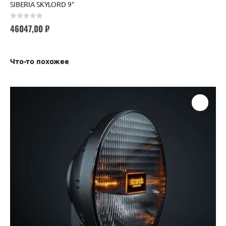
SIBERIA SKYLORD 9″
0
out of 5
46047,00
₽
Что-то похожее