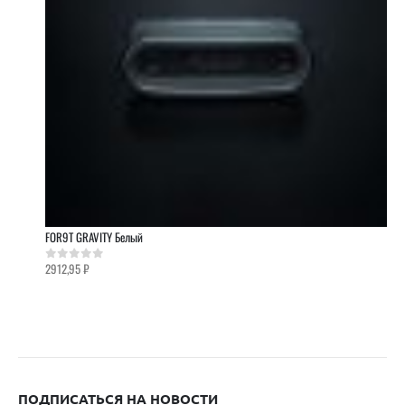
FOR9T GRAVITY Белый
2912,95
₽
0
out of 5
ПОДПИСАТЬСЯ НА НОВОСТИ