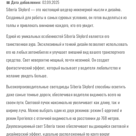
📅 Дата добавления:
02.09.2025
Siberia Skylord — это настоящий шедевр инженерной мысли и дизайна.
Созданный для работы в самых суровых условиях, он готов выделяться из
толпы и привлекать внимание каждого, кто его увидит.
Одной из уникальных особенностей Siberia Skylord является его
таинственная аура. Эксклюзивный и тонкий дизайн позволяет использовать
его на любых автомобилях и улучшает внешний вид вашего транспортного
средства. Свет невероятно мощный, почти неземной. Он создает
фантастический эффект, который вызывает у водителя любопытство и
желание увидеть больше.
Высокопроизводительные светодиоды Siberia Skylord способны осветить
даже самые темные дороги, обеспечивая водителю видимость всего на
своем пути. Световой пучок максимально увеличивает как длину, так и
ширину луча. Можно выбрать один из двух режимов: режим E-approved и
режим Xperience с отличной видимостью на расстоянии до 768 метров.
Двухпозиционный свет Siberia также обеспечивает выдающийся световой и
дизайнерский эффект, идеально расположенный по кругу вокруг