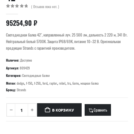
( Отзывов пока нет. )
0
out of 5
95254,90
₽
Светодиодная балка 42″, направленный луч. 25 500 лм, дальность 2 220 м, 341 Вт.
Нейтральный белый 5700K. Защита IP68/69K, питание 10–32 В. Оригинальная
продукция Strands с гарантией производителя.
Наличие:
Доступно
Артикул:
809429
Категория:
Светодиодные балки
Метки:
dodge
,
f-150
,
f-250
,
ford
,
raptor
,
rebel
,
trx
,
багги
,
мощная балка
Бренд:
Strands
Сравнить
В КОРЗИНУ