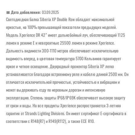
📅 Дата добавления:
03.09.2025
Светодиодная балка Siberia XP Double Row обладает максимальной
яркостью, на 100% превышающей показатели предыдущих моделей.
Модель Xperience DR 42” имеет дальнобойный луч, обеспечивающий 1125
люмен в режиме E и невероятные 25500 люмен в режиме Xperience.
Дальность видимости 300-1110 метров обеспечивает исключительную
видимость вперед, а цветовая температура 5700 Кельвинов гарантирует
яркое и четкое освещение. Двухрядный прожектор Siberia XP легко
устанавливается благодаря встроенному реле и кабелю длиной 2500 мм. Он
отличается исключительной прочностью, устойчивостью к вибрациям и
может выдерживать езду по неровным дорогам и интенсивную
эксплуатацию. Степень защиты IP68/IP69K обеспечивает высокую защиту
от грязи и воды. На все продукты Xperience распространяется 3-летняя
гарантия от Strands Lighting Divisions. Он имеет сертификат E-сертификата в
соответствии с R148(R7) и R149(R112), а также ECE R10.