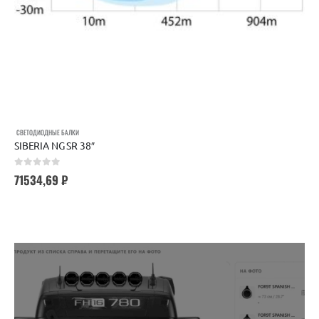
СВЕТОДИОДНЫЕ БАЛКИ
SIBERIA NG SR 38″
0
out of 5
71534,69
₽