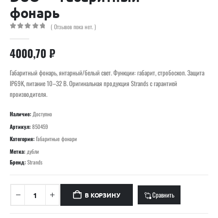
фонарь
( Отзывов пока нет. )
0
out of 5
4000,70
₽
Габаритный фонарь, янтарный/белый свет. Функции: габарит, стробоскоп. Защита
IP69K, питание 10–32 В. Оригинальная продукция Strands с гарантией
производителя.
Наличие:
Доступно
Артикул:
850459
Категория:
Габаритные фонари
Метка:
дубли
Бренд:
Strands
Сравнить
В КОРЗИНУ