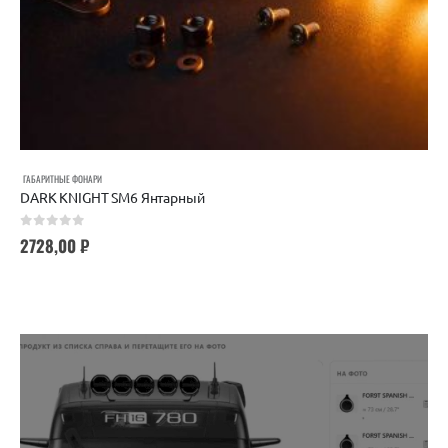
ГАБАРИТНЫЕ ФОНАРИ
DARK KNIGHT SM6 Янтарный
0
out of 5
2728,00
₽