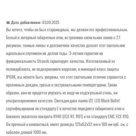
📅 Дата добавления:
03.09.2025
Вы хотите, чтобы он был старомодным, мы делаем его профессиональным.
Белый и янтарный габаритные огни, встроенная сигнальная лампа с 21
рисунком, темные линзы и долговечное качество делают этот светильник
идеальным спутником на долгие годы. 3-летняя гарантия на
функциональность Strands гарантирует качество. Изготовленный из
поликарбоната, не подверженного коррозии, и имеющий класс защиты
IP69K, вы можете быть уверены, что этот светильник отлично справится с
проливным дождем, грязью и экстремальными температурами. Таким
образом, вам не придется упускать из виду ни олдскульный стиль, ни
ультрасовременное качество. Светодиодная лампа IZE LED Black Bullet
сертифицирована по стандарту E в качестве переднего габаритного огня и
бокового указателя поворота R148 (ECE R7, R91) и по стандарту EMC ECE R10.
Он прочный и компактный, имеет размеры 125x52x32 мм и 109 мм куб. см, с
кабелем длиной 1000 мм.