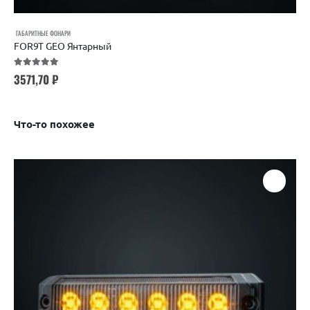
ГАБАРИТНЫЕ ФОНАРИ
FOR9T GEO Янтарный
5.00
out of 5
3571,70
₽
Что-то похожее