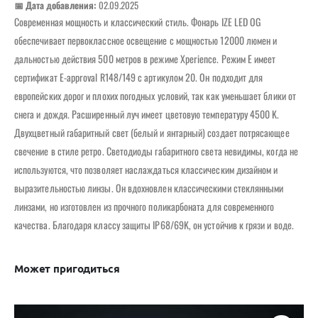
📅 Дата добавления:
02.09.2025
Современная мощность и классический стиль. Фонарь IZE LED OG
обеспечивает первоклассное освещение с мощностью 12000 люмен и
дальностью действия 500 метров в режиме Xperience. Режим E имеет
сертификат E-approval R148/149 с артикулом 20. Он подходит для
европейских дорог и плохих погодных условий, так как уменьшает блики от
снега и дождя. Расширенный луч имеет цветовую температуру 4500 K.
Двухцветный габаритный свет (белый и янтарный) создает потрясающее
свечение в стиле ретро. Светодиоды габаритного света невидимы, когда не
используются, что позволяет наслаждаться классическим дизайном и
выразительностью линзы. Он вдохновлен классическими стеклянными
линзами, но изготовлен из прочного поликарбоната для современного
качества. Благодаря классу защиты IP68/69K, он устойчив к грязи и воде.
Может пригодиться