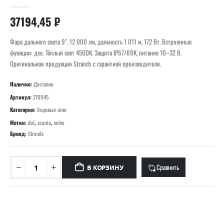
0
out of 5
37194,45
₽
Фара дальнего света 9″. 12 000 лм, дальность 1 011 м, 172 Вт. Встроенные
функции: дхо. Тёплый свет 4500K. Защита IP67/69K, питание 10–32 В.
Оригинальная продукция Strands с гарантией производителя.
Наличие:
Доступно
Артикул:
270945
Категория:
Ходовые огни
Метки:
daf
,
scania
,
volvo
Бренд:
Strands
Сравнить
В КОРЗИНУ