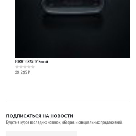
FOR9T GRAVITY Белый
2912,95
₽
0
out of 5
ПОДПИСАТЬСЯ НА НОВОСТИ
Будьте в курсе последних новинок, обзоров и специальных предложений.