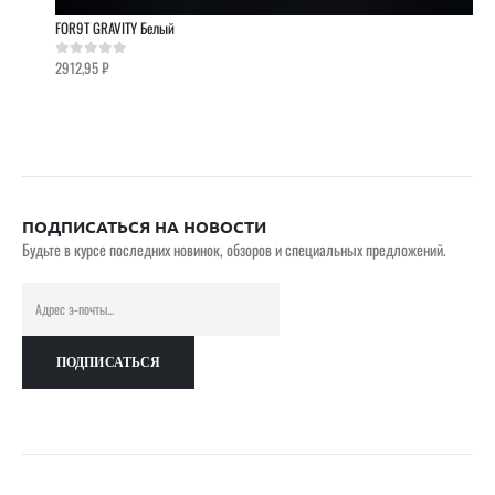
FOR9T GRAVITY Белый
2912,95
₽
0
out of 5
ПОДПИСАТЬСЯ НА НОВОСТИ
Будьте в курсе последних новинок, обзоров и специальных предложений.