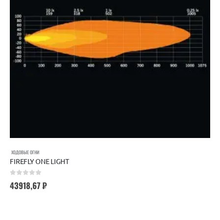
ХОДОВЫЕ ОГНИ
FIREFLY ONE LIGHT
0
out of 5
43918,67
₽