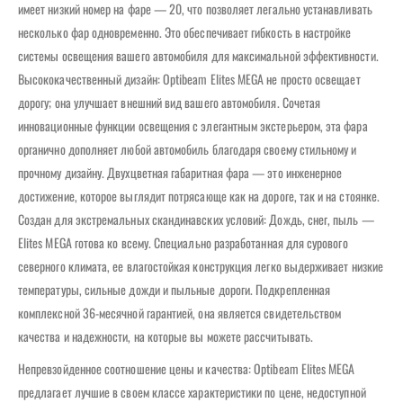
имеет низкий номер на фаре — 20, что позволяет легально устанавливать
несколько фар одновременно. Это обеспечивает гибкость в настройке
системы освещения вашего автомобиля для максимальной эффективности.
Высококачественный дизайн: Optibeam Elites MEGA не просто освещает
дорогу; она улучшает внешний вид вашего автомобиля. Сочетая
инновационные функции освещения с элегантным экстерьером, эта фара
органично дополняет любой автомобиль благодаря своему стильному и
прочному дизайну. Двухцветная габаритная фара — это инженерное
достижение, которое выглядит потрясающе как на дороге, так и на стоянке.
Создан для экстремальных скандинавских условий: Дождь, снег, пыль —
Elites MEGA готова ко всему. Специально разработанная для сурового
северного климата, ее влагостойкая конструкция легко выдерживает низкие
температуры, сильные дожди и пыльные дороги. Подкрепленная
комплексной 36-месячной гарантией, она является свидетельством
качества и надежности, на которые вы можете рассчитывать.
Непревзойденное соотношение цены и качества: Optibeam Elites MEGA
предлагает лучшие в своем классе характеристики по цене, недоступной