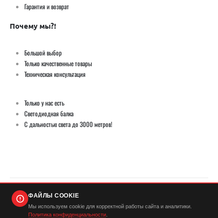
Гарантия и возврат
Почему мы?!
Большой выбор
Только качественные товары
Техническая консультация
Только у нас есть
Светодиодная балка
С дальностью света до 3000 метров!
ФАЙЛЫ COOKIE
© Демич ИП (ИНН 501724446420) / Мистер Андерсон 2026. Все права защищены
Мы используем cookie для корректной работы сайта и аналитики.
Политика конфиденциальности
.