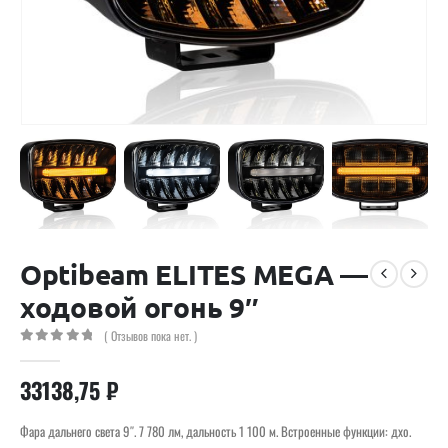
Optibeam ELITES MEGA —
ходовой огонь 9″
( Отзывов пока нет. )
0
out of 5
33138,75
₽
Фара дальнего света 9″. 7 780 лм, дальность 1 100 м. Встроенные функции: дхо.