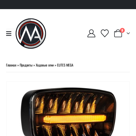
0
Главная
»
Продукты
»
Ходовые огни
»
ELITES MEGA