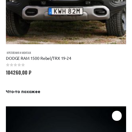
КРЕПЛЕНИЯ И МОНТАЖ
DODGE RAM 1500 Rebel/TRX 19-24
0
out of 5
104260,00
₽
Что-то похожее