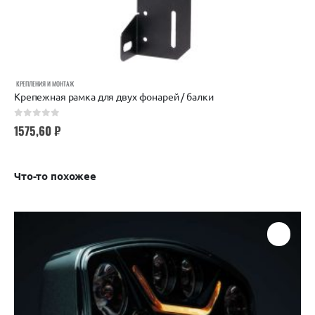
КРЕПЛЕНИЯ И МОНТАЖ
Крепежная рамка для двух фонарей / балки
0
out of 5
1575,60
₽
Что-то похожее