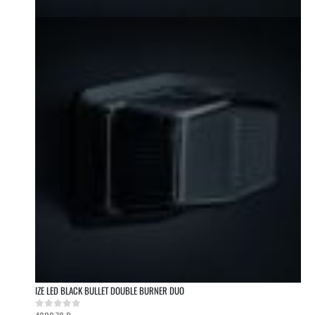
IZE LED BLACK BULLET DOUBLE BURNER DUO
0
out of 5