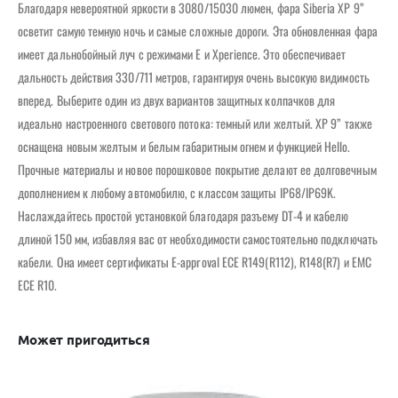
Благодаря невероятной яркости в 3080/15030 люмен, фара Siberia XP 9”
осветит самую темную ночь и самые сложные дороги. Эта обновленная фара
имеет дальнобойный луч с режимами E и Xperience. Это обеспечивает
дальность действия 330/711 метров, гарантируя очень высокую видимость
вперед. Выберите один из двух вариантов защитных колпачков для
идеально настроенного светового потока: темный или желтый. XP 9” также
оснащена новым желтым и белым габаритным огнем и функцией Hello.
Прочные материалы и новое порошковое покрытие делают ее долговечным
дополнением к любому автомобилю, с классом защиты IP68/IP69K.
Наслаждайтесь простой установкой благодаря разъему DT-4 и кабелю
длиной 150 мм, избавляя вас от необходимости самостоятельно подключать
кабели. Она имеет сертификаты E-approval ECE R149(R112), R148(R7) и EMC
ECE R10.
Может пригодиться