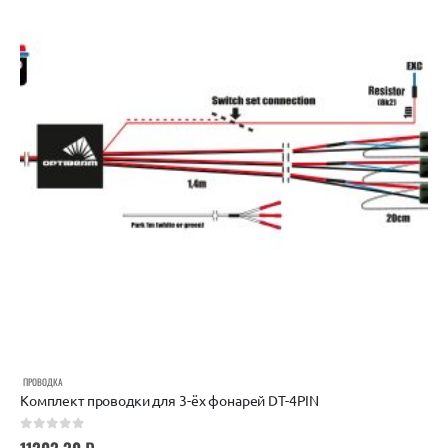
ПРОВОДКА
Комплект проводки для 3-ёх фонарей DT-4PIN
0
out of 5