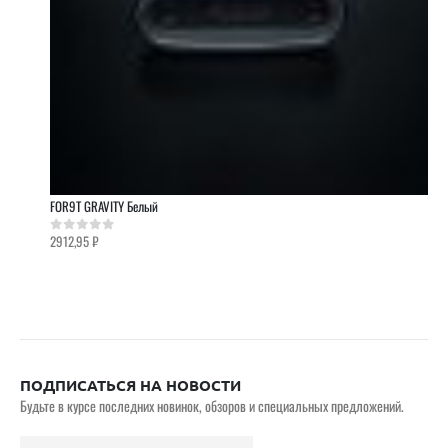
FOR9T GRAVITY Белый
2912,95
₽
0
out of 5
ПОДПИСАТЬСЯ НА НОВОСТИ
Будьте в курсе последних новинок, обзоров и специальных предложений.