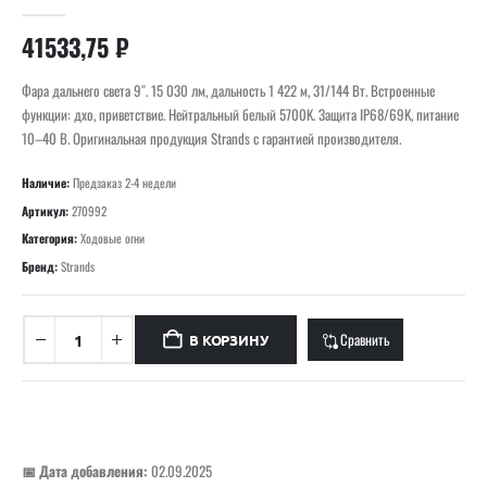
0
out of 5
41533,75
₽
Фара дальнего света 9″. 15 030 лм, дальность 1 422 м, 31/144 Вт. Встроенные
функции: дхо, приветствие. Нейтральный белый 5700K. Защита IP68/69K, питание
10–40 В. Оригинальная продукция Strands с гарантией производителя.
Наличие:
Предзаказ 2-4 недели
Артикул:
270992
Категория:
Ходовые огни
Бренд:
Strands
Сравнить
В КОРЗИНУ
📅 Дата добавления:
02.09.2025