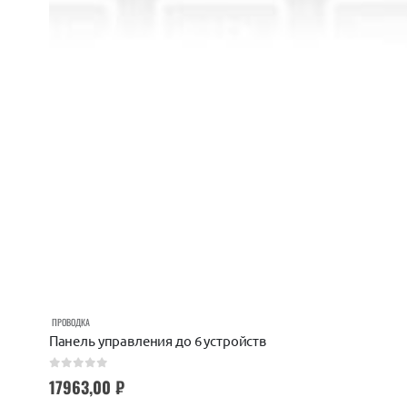
ПРОВОДКА
Панель управления до 6 устройств
0
out of 5
17963,00
₽