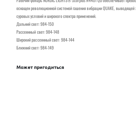
Рабочий фонарь NORDIC LIGHTS® Scorpius N4401 QD обеспечивает прево
оснащен революционной системой гашения вибрации QUAKE, выводящей за
суровых условий и широкого спектра применений.
Дальний свет: 984-150
Рассеянный свет: 984-148
Широкий рассеянный свет: 984-144
Ближний свет: 984-149
Может пригодиться