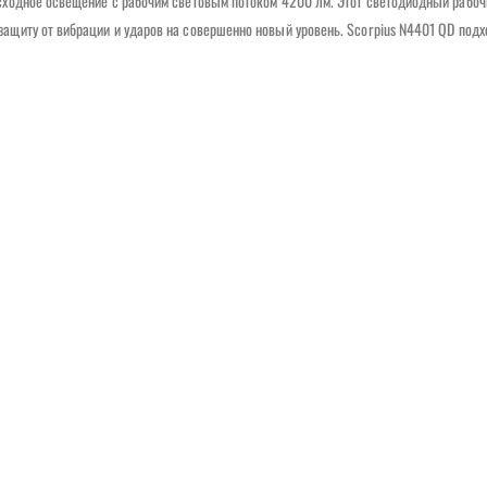
сходное освещение с рабочим световым потоком 4200 лм. Этот светодиодный рабоч
щиту от вибрации и ударов на совершенно новый уровень. Scorpius N4401 QD подх