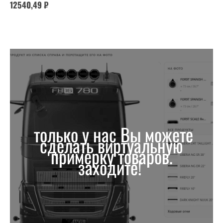
12540,49
₽
только у нас Вы можете
сделать виртуальную
примерку товаров.
заходите!