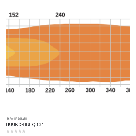
РАБОЧИЕ ФОНАРИ
NUUK D-LINE QB 3″
0
out of 5