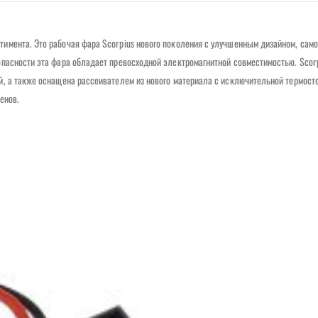
имента. Это рабочая фара Scorpius нового поколения с улучшенным дизайном, сам
пасности эта фара обладает превосходной электромагнитной совместимостью. Scor
, а также оснащена рассеивателем из нового материала с исключительной термост
енов.