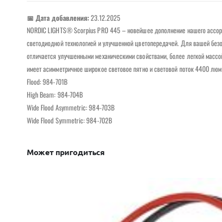
📅 Дата добавления:
23.12.2025
NORDIC LIGHTS® Scorpius PRO 445 – новейшее дополнение нашего ассорт
светодиодной технологией и улучшенной цветопередачей. Для вашей безо
отличается улучшенными механическими свойствами, более легкой массой
имеет асимметричное широкое световое пятно и световой поток 4400 люм
Flood: 984-701B
High Beam: 984-704B
Wide Flood Asymmetric: 984-703B
Wide Flood Symmetric: 984-702B
Может пригодиться