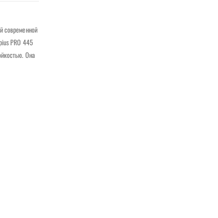
ой современной
pius PRO 445
ойкостью. Она