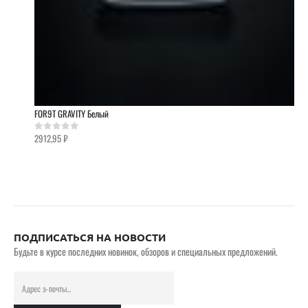
FOR9T GRAVITY Белый
2912,95
₽
0
out of 5
ПОДПИСАТЬСЯ НА НОВОСТИ
Будьте в курсе последних новинок, обзоров и специальных предложений.