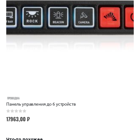
ПРОВОДКА
Панель управления до 6 устройств
0
out of 5
17963,00
₽
Что-то похожее