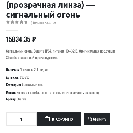
(прозрачная линза) —
сигнальный огонь
( Отзывов пока нет. )
0
out of 5
15834,35
₽
Сигнальный огонь. Защита IP67, питание 10–32 В. Оригинальная продукция
Strands с гарантией производителя.
Наличие:
Предзаказ 2-4 недели
Артикул:
850956
Категория:
Сигнальные огни
Метки:
дорожная служба
,
спец транспорт
,
тягач
,
эвакуатор
,
экскаватор
Бренд:
Strands
Сравнить
В КОРЗИНУ