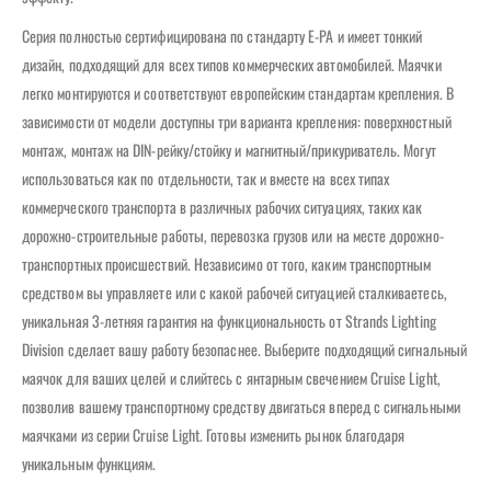
Серия полностью сертифицирована по стандарту E-PA и имеет тонкий
дизайн, подходящий для всех типов коммерческих автомобилей. Маячки
легко монтируются и соответствуют европейским стандартам крепления. В
зависимости от модели доступны три варианта крепления: поверхностный
монтаж, монтаж на DIN-рейку/стойку и магнитный/прикуриватель. Могут
использоваться как по отдельности, так и вместе на всех типах
коммерческого транспорта в различных рабочих ситуациях, таких как
дорожно-строительные работы, перевозка грузов или на месте дорожно-
транспортных происшествий. Независимо от того, каким транспортным
средством вы управляете или с какой рабочей ситуацией сталкиваетесь,
уникальная 3-летняя гарантия на функциональность от Strands Lighting
Division сделает вашу работу безопаснее. Выберите подходящий сигнальный
маячок для ваших целей и слийтесь с янтарным свечением Cruise Light,
позволив вашему транспортному средству двигаться вперед с сигнальными
маячками из серии Cruise Light. Готовы изменить рынок благодаря
уникальным функциям.