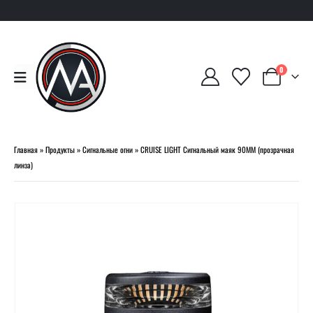
0
Главная
»
Продукты
»
Сигнальные огни
»
CRUISE LIGHT Сигнальный маяк 90MM (прозрачная
линза)