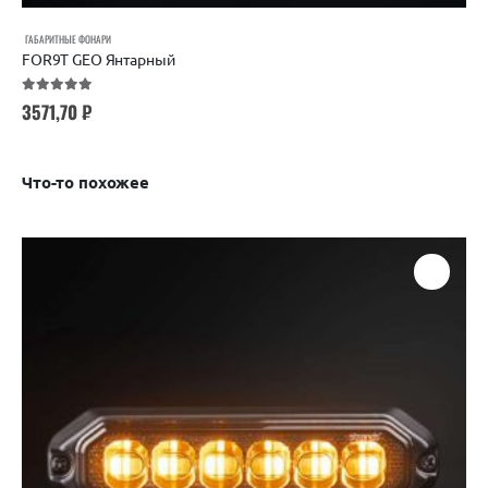
ГАБАРИТНЫЕ ФОНАРИ
FOR9T GEO Янтарный
5.00
out of 5
3571,70
₽
Что-то похожее