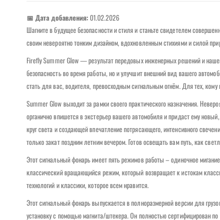
📅 Дата добавления:
01.02.2026
Шагните в будущее безопасности и стиля и станьте свидетелем совершенно
своим невероятно тонким дизайном, вдохновленным стихиями и силой при
Firefly Summer Glow — результат передовых инженерных решений и нашег
безопасность во время работы, но и улучшит внешний вид вашего автомоб
стать для вас, водителя, превосходным сигнальным огнём. Для тех, кому
Summer Glow выходит за рамки своего практического назначения. Невероя
органично впишется в экстерьер вашего автомобиля и придаст ему новый
круг света и создающей впечатление потрясающего, интенсивного свечени
только закат поздним летним вечером. Готов освещать вам путь, как светл
Этот сигнальный фонарь имеет пять режимов работы – одиночное мигание
классический вращающийся режим, который возвращает к истокам класси
технологий и классики, которое всем нравится.
Этот сигнальный фонарь выпускается в полноразмерной версии для грузо
установку с помощью магнита/штекера. Он полностью сертифицирован по с