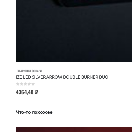
ГАБАРИТНЫЕ ФОНАРИ
IZE LED SILVER ARROW DOUBLE BURNER DUO
0
out of 5
4364,40
₽
Что-то похожее