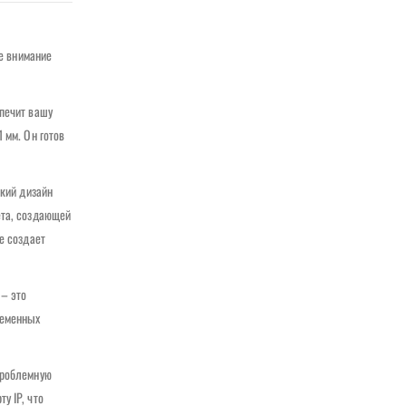
ше внимание
спечит вашу
 мм. Он готов
нкий дизайн
ета, создающей
е создает
 – это
ременных
проблемную
у IP, что