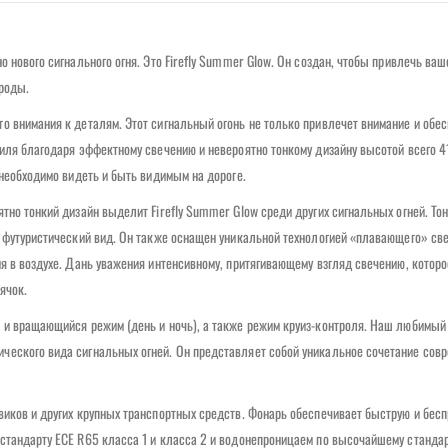
 нового сигнального огня. Это Firefly Summer Glow. Он создан, чтобы привлечь ва
роды.
о внимания к деталям. Этот сигнальный огонь не только привлечет внимание и обе
иля благодаря эффектному свечению и невероятно тонкому дизайну высотой всего 41
 необходимо видеть и быть видимым на дороге.
тно тонкий дизайн выделит Firefly Summer Glow среди других сигнальных огней. То
, футуристический вид. Он также оснащен уникальной технологией «плавающего» св
я в воздухе. Дань уважения интенсивному, притягивающему взгляд свечению, которо
ячок.
 и вращающийся режим (день и ночь), а также режим круиз-контроля. Наш любимый
ческого вида сигнальных огней. Он представляет собой уникальное сочетание сов
виков и других крупных транспортных средств. Фонарь обеспечивает быструю и бес
тандарту ECE R65 класса 1 и класса 2 и водонепроницаем по высочайшему стандарт