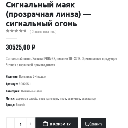
Сигнальный маяк
(прозрачная линза) —
сигнальный огонь
( Отзывов пока нет. )
0
out of 5
30525,00
₽
Сигнальный огонь. Защита IP66/68, питание 10–32 В. Оригинальная продукция
Strands с гарантией производителя.
Наличие:
Предзаказ 2-4 недели
Артикул:
800265-1
Категория:
Сигнальные огни
Метки:
дорожная служба
,
спец транспорт
,
тягач
,
эвакуатор
,
экскаватор
Бренд:
Strands
Сравнить
В КОРЗИНУ