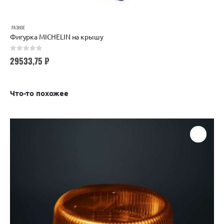
РАЗНОЕ
Фигурка MICHELIN на крышу
0
out of 5
29533,75
₽
Что-то похожее