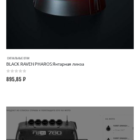
СИГНАЛЬНЫЕ ОГНИ
BLACK RAVEN PHAROS Янтарная линза
0
out of 5
895,85
₽