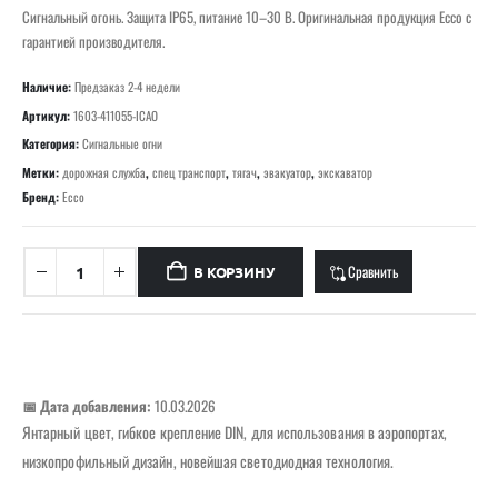
Сигнальный огонь. Защита IP65, питание 10–30 В. Оригинальная продукция Ecco с
гарантией производителя.
Наличие:
Предзаказ 2-4 недели
Артикул:
1603-411055-ICAO
Категория:
Сигнальные огни
Метки:
дорожная служба
,
спец транспорт
,
тягач
,
эвакуатор
,
экскаватор
Бренд:
Ecco
Сравнить
В КОРЗИНУ
📅 Дата добавления:
10.03.2026
Янтарный цвет, гибкое крепление DIN, для использования в аэропортах,
низкопрофильный дизайн, новейшая светодиодная технология.