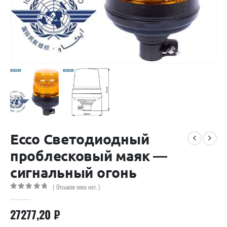
Ecco Светодиодный
проблесковый маяк —
сигнальный огонь
( Отзывов пока нет. )
0
out of 5
27277,20
₽