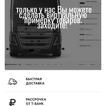
только у нас Вы можете
сделать виртуальную
примерку товаров.
заходите!
БЫСТРАЯ
ДОСТАВКА
РАССРОЧКА
ОТ Т-БАНК