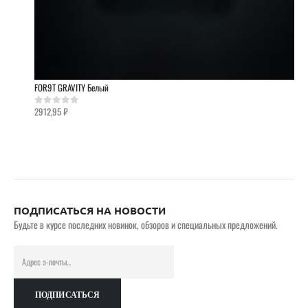
FOR9T GRAVITY Белый
2912,95
₽
0
out of 5
ПОДПИСАТЬСЯ НА НОВОСТИ
Будьте в курсе последних новинок, обзоров и специальных предложений.