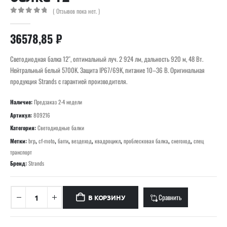
( Отзывов пока нет. )
0
out of 5
36578,85
₽
Светодиодная балка 12″, оптимальный луч. 2 924 лм, дальность 920 м, 48 Вт.
Нейтральный белый 5700K. Защита IP67/69K, питание 10–36 В. Оригинальная
продукция Strands с гарантией производителя.
Наличие:
Предзаказ 2-4 недели
Артикул:
809216
Категория:
Светодиодные балки
Метки:
brp
,
cf-moto
,
багги
,
вездеход
,
квадроцикл
,
проблесковая балка
,
снегоход
,
спец
транспорт
Бренд:
Strands
Сравнить
В КОРЗИНУ