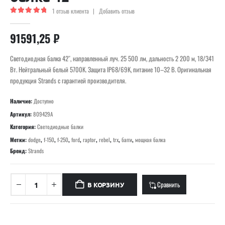
1
отзыв клиента
|
Добавить отзыв
5.00
out of 5
91591,25
₽
Светодиодная балка 42″, направленный луч. 25 500 лм, дальность 2 200 м, 18/341
Вт. Нейтральный белый 5700K. Защита IP68/69K, питание 10–32 В. Оригинальная
продукция Strands с гарантией производителя.
Наличие:
Доступно
Артикул:
809429A
Категория:
Светодиодные балки
Метки:
dodge
,
f-150
,
f-250
,
ford
,
raptor
,
rebel
,
trx
,
багги
,
мощная балка
Бренд:
Strands
Сравнить
В КОРЗИНУ