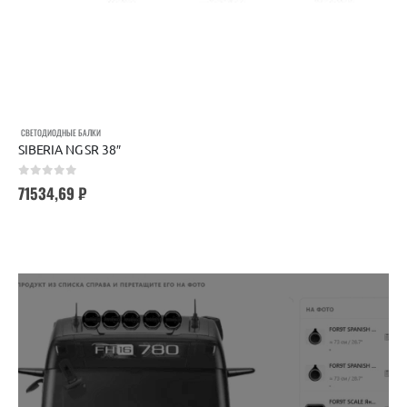
СВЕТОДИОДНЫЕ БАЛКИ
SIBERIA NG SR 38″
0
out of 5
71534,69
₽