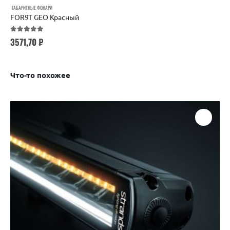
ГАБАРИТНЫЕ ФОНАРИ
FOR9T GEO Красный
5.00
out of 5
3571,70
₽
Что-то похожее