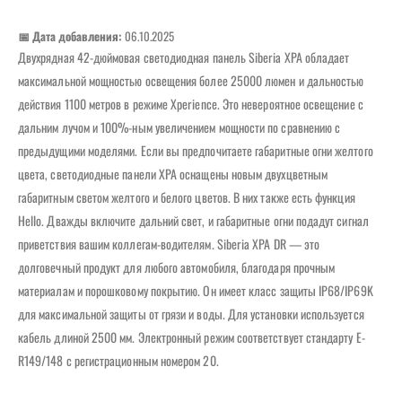
📅 Дата добавления:
06.10.2025
Двухрядная 42-дюймовая светодиодная панель Siberia XPA обладает
максимальной мощностью освещения более 25000 люмен и дальностью
действия 1100 метров в режиме Xperience. Это невероятное освещение с
дальним лучом и 100%-ным увеличением мощности по сравнению с
предыдущими моделями. Если вы предпочитаете габаритные огни желтого
цвета, светодиодные панели XPA оснащены новым двухцветным
габаритным светом желтого и белого цветов. В них также есть функция
Hello. Дважды включите дальний свет, и габаритные огни подадут сигнал
приветствия вашим коллегам-водителям. Siberia XPA DR — это
долговечный продукт для любого автомобиля, благодаря прочным
материалам и порошковому покрытию. Он имеет класс защиты IP68/IP69K
для максимальной защиты от грязи и воды. Для установки используется
кабель длиной 2500 мм. Электронный режим соответствует стандарту E-
R149/148 с регистрационным номером 20.