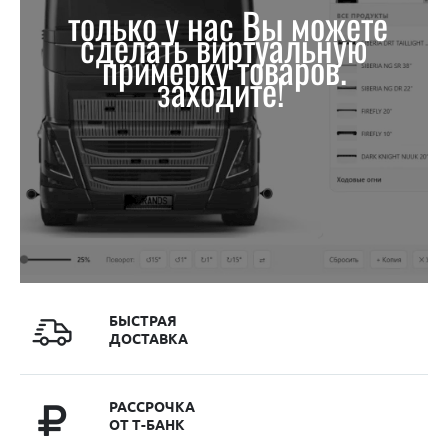
только у нас Вы можете
сделать виртуальную
примерку товаров.
заходите!
БЫСТРАЯ
ДОСТАВКА
РАССРОЧКА
ОТ Т-БАНК