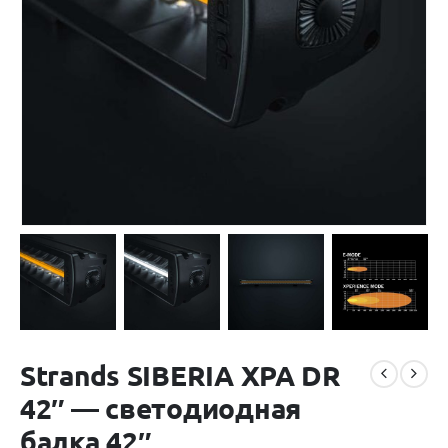
Strands SIBERIA XPA DR
42″ — светодиодная
балка 42″